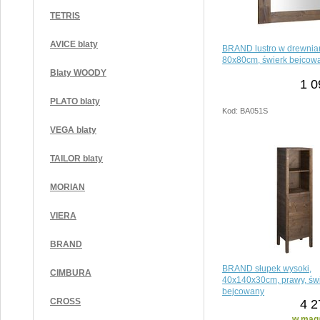
TETRIS
AVICE blaty
BRAND lustro w drewnia
80x80cm, świerk bejcow
Blaty WOODY
1 0
PLATO blaty
Kod: BA051S
VEGA blaty
TAILOR blaty
MORIAN
VIERA
BRAND
BRAND słupek wysoki,
CIMBURA
40x140x30cm, prawy, św
bejcowany
CROSS
4 2
w maga