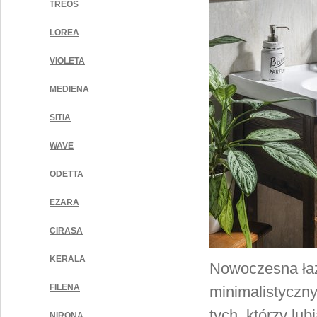
TREOS
LOREA
VIOLETA
MEDIENA
SITIA
WAVE
ODETTA
EZARA
CIRASA
KERALA
Nowoczesna łaz
FILENA
minimalistyczn
tych, którzy lu
NIRONA