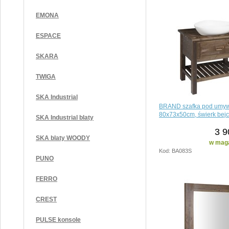
EMONA
ESPACE
SKARA
TWIGA
SKA Industrial
BRAND szafka pod umyw
80x73x50cm, świerk bej
SKA Industrial blaty
3 9
SKA blaty WOODY
w maga
Kod: BA083S
PUNO
FERRO
CREST
PULSE konsole