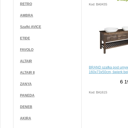
RETRO
Kod: BA043S
AMBRA
Szafki AVICE
ETIDE
FAVOLO
ALTAIR
BRAND szafka pod umyw
160x73x50cm, świerk be
ALTAIR II
6 1
ZANYA
Kod: BA161S
PANEDA
DENEB
AKIRA