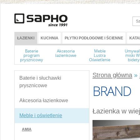
ŁAZIENKI
KUCHNIA
PŁYTKI PODŁOGOWE I ŚCIENNE
KATA
Baterie
Akcesoria
Meble
Umywal
program
łazienkowe
Lustra
miski 
prysznicowy
Oświetlenie
bidety
Strona główna
»
Baterie i słuchawki
BRAND
prysznicowe
Akcesoria łazienkowe
Łazienka w wiej
Meble i oświetlenie
AMIA