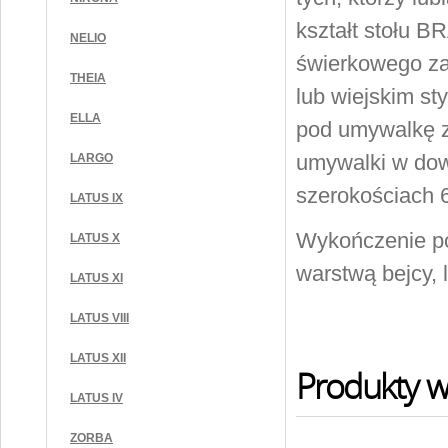
kształt stołu 
NELIO
świerkowego za
THEIA
lub wiejskim st
ELLA
pod umywalkę z
umywalki w dow
LARGO
szerokościach 6
LATUS IX
Wykończenie 
LATUS X
warstwą bejcy,
LATUS XI
LATUS VIII
LATUS XII
Produkty w 
LATUS IV
ZORBA