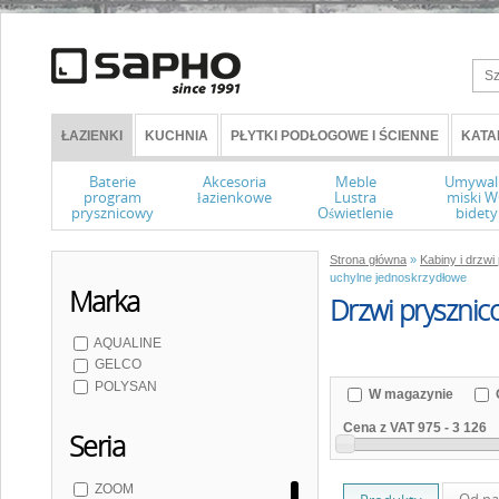
ŁAZIENKI
KUCHNIA
PŁYTKI PODŁOGOWE I ŚCIENNE
KATA
Baterie
Akcesoria
Meble
Umywal
program
łazienkowe
Lustra
miski 
prysznicowy
Oświetlenie
bidety
Strona główna
»
Kabiny i drzw
uchylne jednoskrzydłowe
Marka
Drzwi prysznic
AQUALINE
GELCO
POLYSAN
W magazynie
Cena z VAT
975
-
3 126
Seria
ZOOM
Od na