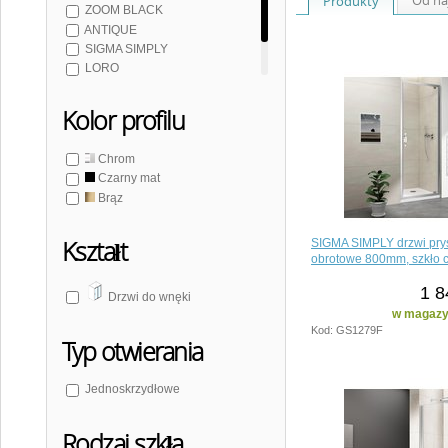
Produkty
ZOOM BLACK
ANTIQUE
SIGMA SIMPLY
LORO
PILOT
Kolor profilu
Chrom
Czarny mat
Brąz
Kształt
SIGMA SIMPLY drzwi pry
obrotowe 800mm, szkło c
1 8
Drzwi do wnęki
w magazyn
Kod: GS1279F
Typ otwierania
Jednoskrzydłowe
Rodzaj szkła