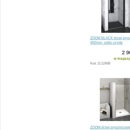
ZOOM BLACK drzwi prys
900mm, szkło czyste
2 9
w magazyn
Kod: ZL1290B
ZOOM drzwi prysznicow