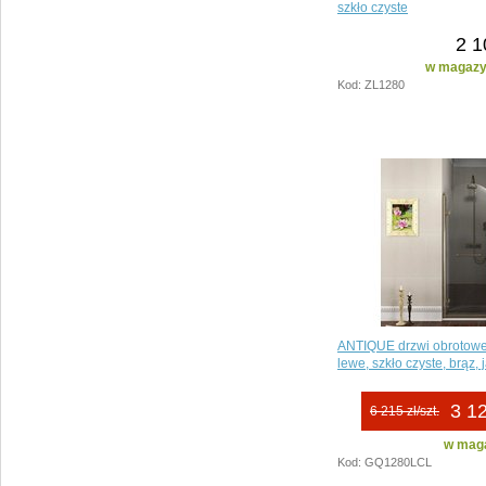
szkło czyste
2 1
w magazyn
Kod: ZL1280
ANTIQUE drzwi obrotow
lewe, szkło czyste, brąz,
3 12
6 215 zł/szt.
w maga
Kod: GQ1280LCL