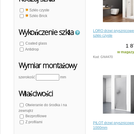
Szkło czyste
Szkło Brick
Wykończenie szkła
LORO drzwi prysznicow
szkło czyste
Coated glass
1 8
Antidrop
w magazyn
Kod: GN4470
Wymiar montażowy
szerokość
mm
Właściwości
Otwieranie do środka i na
zewnątrz
Bezprofilowe
Z profilami
PILOT drzwi prysznicow
1000mm