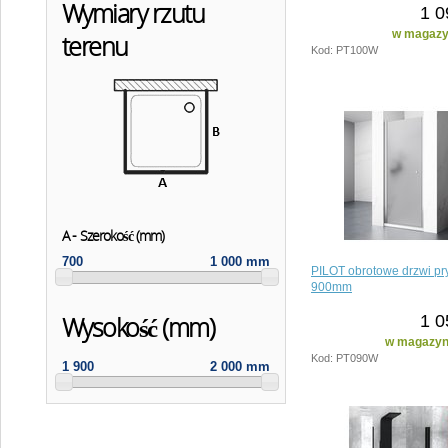
Wymiary rzutu
1 0
w magazyn
terenu
Kod: PT100W
A - Szerokość (mm)
700
1 000 mm
PILOT obrotowe drzwi p
900mm
1 0
Wysokość (mm)
w magazyni
Kod: PT090W
1 900
2 000 mm