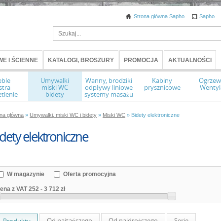
Strona główna Sapho
Sapho
E I ŚCIENNE
KATALOGI, BROSZURY
PROMOCJA
AKTUALNOŚCI
ble
Umywalki
Wanny, brodziki
Kabiny
Ogrzew
stra
miski WC
odpływy liniowe
prysznicowe
Wentyl
tlenie
bidety
systemy masażu
ona główna
»
Umywalki, miski WC i bidety
»
Miski WC
» Bidety elektroniczne
dety elektroniczne
W magazynie
Oferta promocyjna
ena z VAT
252
-
3 712 zł
Od najtańszego
Od najdroższego
Serie
Produkty