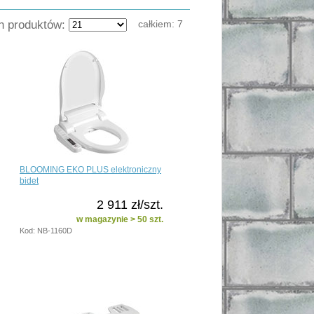
ch produktów:
całkiem:
7
BLOOMING EKO PLUS elektroniczny
bidet
2 911 zł/szt.
w magazynie > 50 szt.
Kod: NB-1160D