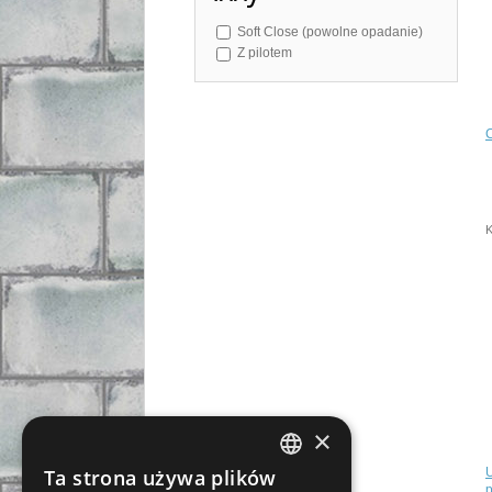
Soft Close (powolne opadanie)
Z pilotem
K
×
U
Ta strona używa plików
CZECH
p