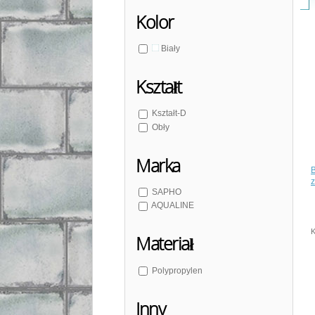
Kolor
Biały
Kształt
Kształt-D
Obły
Marka
B
SAPHO
AQUALINE
K
Materiał
Polypropylen
Inny