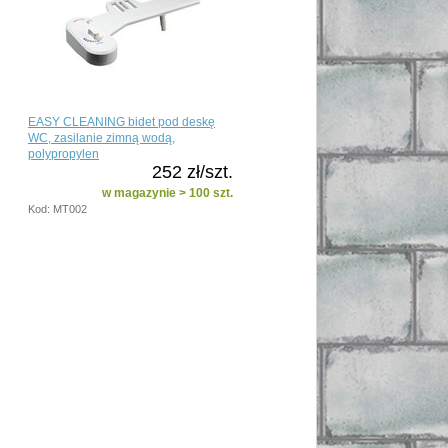
EASY CLEANING bidet pod deskę
WC, zasilanie zimną wodą,
polypropylen
252 zł/szt.
w magazynie > 100 szt.
Kod: MT002