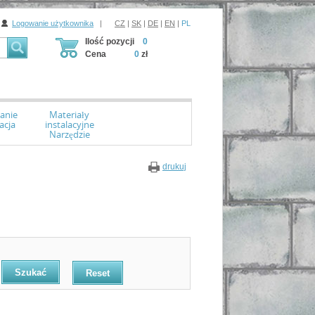
Logowanie użytkownika
|
CZ
|
SK
|
DE
|
EN
|
PL
Ilość pozycji
0
Cena
0
zł
anie
Materiały
acja
instalacyjne
Narzędzie
drukuj
Reset