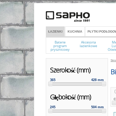
ŁAZIENKI
KUCHNIA
PŁYTKI PODŁOGOW
Baterie
Akcesoria
Me
program
łazienkowe
Lu
prysznicowy
Oświe
Str
Szerokość (mm)
Bi
365
428 mm
Głębokość (mm)
C
245
504 mm