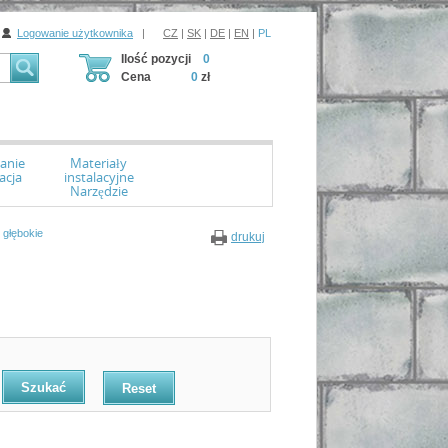
Logowanie użytkownika
|
CZ
|
SK
|
DE
|
EN
|
PL
Ilość pozycji
0
Cena
0
zł
anie
Materiały
acja
instalacyjne
Narzędzie
 głębokie
drukuj
Reset