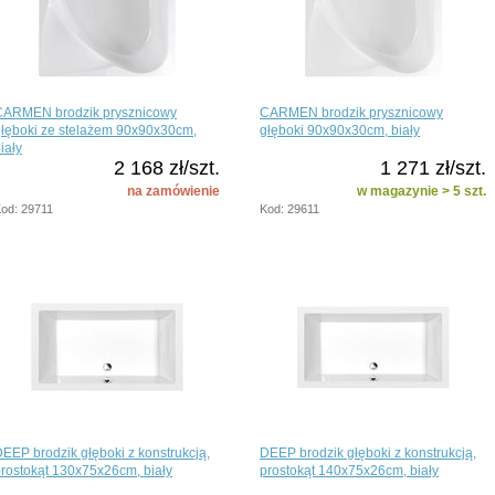
CARMEN brodzik prysznicowy
CARMEN brodzik prysznicowy
łęboki ze stelażem 90x90x30cm,
głęboki 90x90x30cm, biały
iały
2 168 zł/szt.
1 271 zł/szt.
na zamówienie
w magazynie > 5 szt.
od: 29711
Kod: 29611
EEP brodzik głęboki z konstrukcją,
DEEP brodzik głęboki z konstrukcją,
rostokąt 130x75x26cm, biały
prostokąt 140x75x26cm, biały