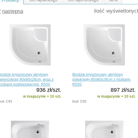
ilość wyświetlony
2
następna
rodzik prysznicowy akrylowy,
Brodzik prysznicowy, akrylowy
wierćokrąg 90x90x28cm, wraz z
półokrągły 80x80x28cm z nóżkami,
nóżkami podpierającymi, R550
R550
936 zł/szt.
897 zł/szt.
w magazynie > 10 szt.
w magazynie > 10 szt.
od: C93
Kod: C83