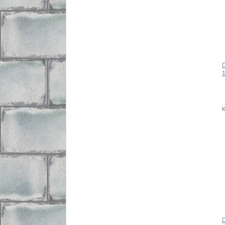
D
1
K
D