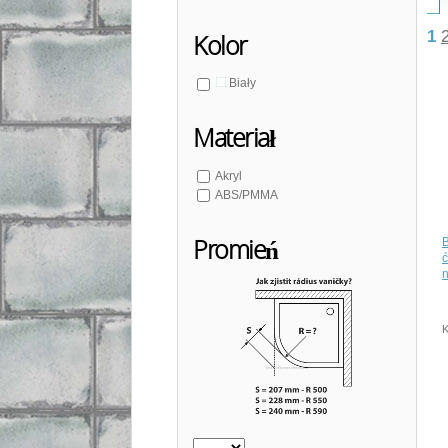
1
Kolor
Biały
Materiał
Akryl
ABS/PMMA
Promień
B
ć
K