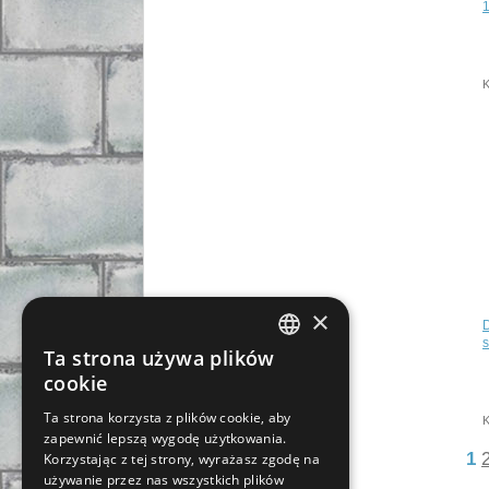
K
×
D
s
Ta strona używa plików
CZECH
cookie
SLOVAK
Ta strona korzysta z plików cookie, aby
K
zapewnić lepszą wygodę użytkowania.
GERMAN
1
Korzystając z tej strony, wyrażasz zgodę na
ENGLISH
używanie przez nas wszystkich plików