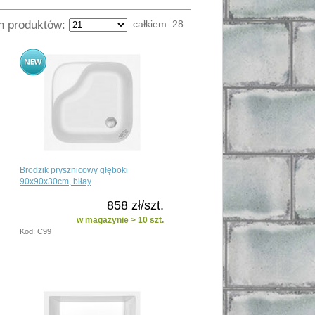
ch produktów:
całkiem:
28
Brodzik prysznicowy głęboki
90x90x30cm, biłay
858 zł/szt.
w magazynie > 10 szt.
Kod: C99