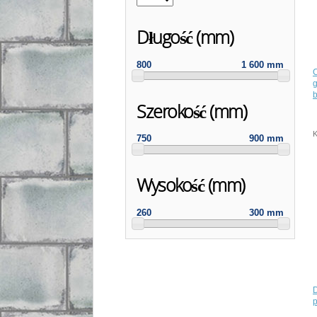
Długość (mm)
800
1 600 mm
g
b
Szerokość (mm)
K
750
900 mm
Wysokość (mm)
260
300 mm
D
p