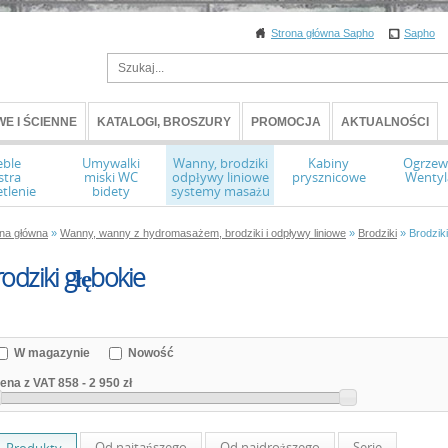
Strona główna Sapho
Sapho
E I ŚCIENNE
KATALOGI, BROSZURY
PROMOCJA
AKTUALNOŚCI
ble
Umywalki
Wanny, brodziki
Kabiny
Ogrzew
stra
miski WC
odpływy liniowe
prysznicowe
Wentyl
tlenie
bidety
systemy masażu
ona główna
»
Wanny, wanny z hydromasażem, brodziki i odpływy liniowe
»
Brodziki
» Brodziki
odziki głębokie
W magazynie
Nowość
ena z VAT
858
-
2 950 zł
Od najtańszego
Od najdroższego
Serie
Produkty