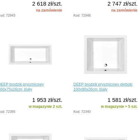
2 618 zł/szt.
2 747 zł/szt.
na zamówienie
na zamówienie
od: 72943
Kod: 72948
DEEP brodzik prysznicowy
DEEP brodzik prysznicowy głęboki
160x75x26cm, biały
100x90x26cm, biały
1 953 zł/szt.
1 581 zł/szt.
w magazynie 2 szt.
w magazynie > 5 szt.
od: 72385
Kod: 72340