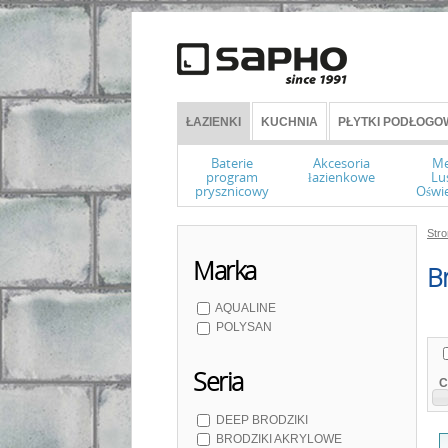
ŁAZIENKI
KUCHNIA
PŁYTKI PODŁOGOW
Baterie
Akcesoria
Me
program
łazienkowe
Lu
prysznicowy
Oświe
Str
Marka
Br
AQUALINE
POLYSAN
Seria
C
DEEP BRODZIKI
BRODZIKI AKRYLOWE