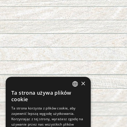
×
Ta strona używa plików
CZECH
cookie
SLOVAK
Ta strona korzysta z plików cookie, aby
zapewnić lepszą wygodę użytkowania.
GERMAN
Korzystając z tej strony, wyrażasz zgodę na
ENGLISH
używanie przez nas wszystkich plików