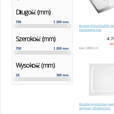
Długość (mm)
700
1 200 mm
Brodzik 800x115x800 mm,
nierdzewna mat
Szerokość (mm)
4 7
na
Kod: 13055.2.S
700
1 200 mm
Wysokość (mm)
18
300 mm
Brodzik prysznicowy sa
akrylowy, 90x90x15cm