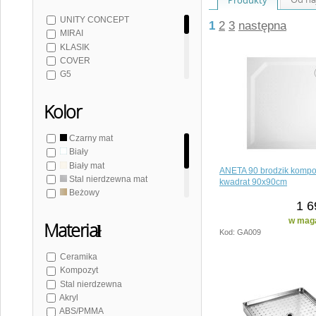
UNITY CONCEPT
1
2
3
następna
MIRAI
KLASIK
COVER
G5
MITIA
FLEXIA
Kolor
TRENECA
KAZUKO
Czarny mat
GALLET
Biały
ELZA
Biały mat
RETRO BRODZIKI
ANETA 90 brodzik kompo
Stal nierdzewna mat
kwadrat 90x90cm
TECMI
Beżowy
1 6
Brązowy
Szary
w maga
Materiał
Kod: GA009
Ceramika
Kompozyt
Stal nierdzewna
Akryl
ABS/PMMA