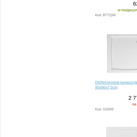
6
w magazyni
Kod: BTTQ90
DIONA brodzik kompozyt
90x90x7,5cm
2 7
na
Kod: GD009