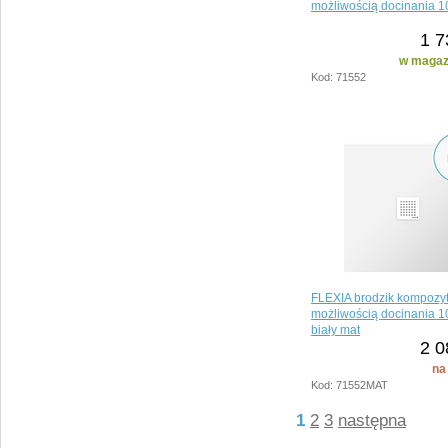
możliwością docinania 
1 7
w magazy
Kod: 71552
FLEXIA brodzik kompozy
możliwością docinania 
biały mat
2 0
na
Kod: 71552MAT
1
2
3
następna