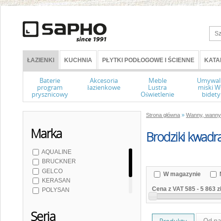
ŁAZIENKI
KUCHNIA
PŁYTKI PODŁOGOWE I ŚCIENNE
KATA
Baterie
Akcesoria
Meble
Umywal
program
łazienkowe
Lustra
miski 
prysznicowy
Oświetlenie
bidety
Strona główna
»
Wanny, wanny 
Marka
Brodziki kwadr
AQUALINE
BRUCKNER
GELCO
W magazynie
KERASAN
Cena z VAT
585
-
5 863 z
POLYSAN
NOFER
Seria
Od na
Produkty