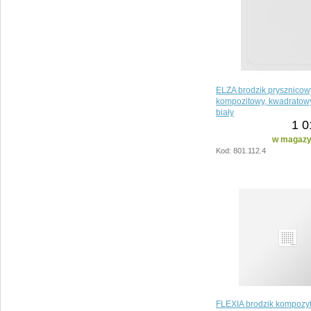
ELZA brodzik prysznicow
kompozitowy, kwadratow
biały
1 0
w magazyn
Kod: 801.112.4
FLEXIA brodzik kompozy