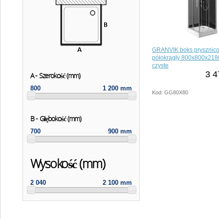
GRANVIK boks prysznic
półokrągły 800x800x218
czyste
3 4
A - Szerokość (mm)
800
1 200 mm
Kod: GG80X80
B - Głębokość (mm)
700
900 mm
Wysokość (mm)
2 040
2 100 mm