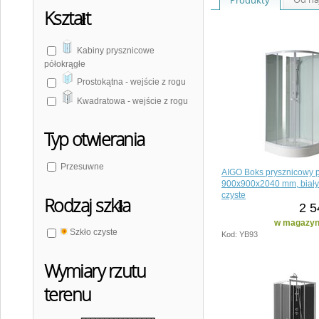
Kształt
Kabiny prysznicowe
półokrągłe
Prostokątna - wejście z rogu
Kwadratowa - wejście z rogu
Typ otwierania
Przesuwne
AIGO Boks prysznicowy p
900x900x2040 mm, biały p
czyste
Rodzaj szkła
2 5
w magazyni
Szkło czyste
Kod: YB93
Wymiary rzutu
terenu