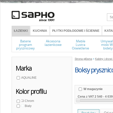
ŁAZIENKI
KUCHNIA
PŁYTKI PODŁOGOWE I ŚCIENNE
KATA
Baterie
Akcesoria
Meble
Umywal
program
łazienkowe
Lustra
miski 
prysznicowy
Oświetlenie
bidety
Strona główna
»
Kabiny i drzw
Marka
Boksy pryszni
AQUALINE
W magazynie
Kolor profilu
Cena z VAT
2 540
-
4 039
Chrom
Biały
Od na
Produkty