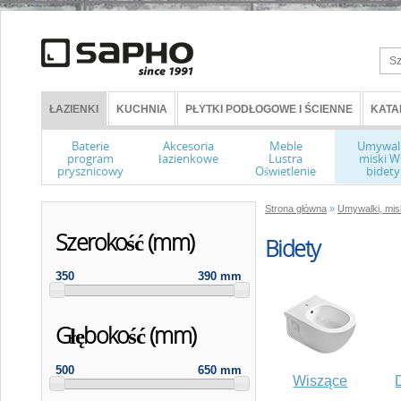
ŁAZIENKI
KUCHNIA
PŁYTKI PODŁOGOWE I ŚCIENNE
KATA
Baterie
Akcesoria
Meble
Umywal
program
łazienkowe
Lustra
miski 
prysznicowy
Oświetlenie
bidety
Strona główna
»
Umywalki, misk
Szerokość (mm)
Bidety
350
390 mm
Głębokość (mm)
500
650 mm
Wiszące