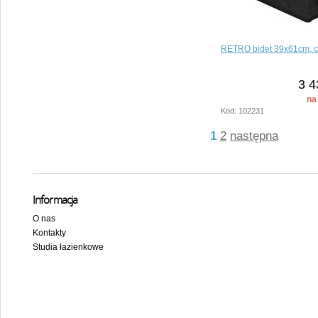
RETRO bidet 39x61cm, c
3 4
na
Kod: 102231
1
2
następna
Informacja
O nas
Kontakty
Studia łazienkowe