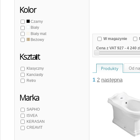
Kolor
Czarny
Biały
Biały mat
W magazynie
Beżowy
Cena z VAT
927
-
4 240 z
Kształt
Od na
Produkty
Klasyczny
Kanciasty
1
2
następna
Retro
Marka
SAPHO
ISVEA
KERASAN
CREAVIT