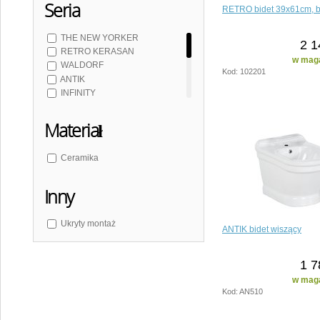
Seria
RETRO bidet 39x61cm, b
THE NEW YORKER
2 1
RETRO KERASAN
w maga
WALDORF
Kod: 102201
ANTIK
INFINITY
FLO ceramika
NOLITA
Materiał
PACO
PORTO
Ceramika
TRIBECA
Inny
Ukryty montaż
ANTIK bidet wiszący
1 7
w maga
Kod: AN510