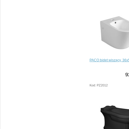
PACO bidet wiszący, 36x
9
Kod: PZ2012