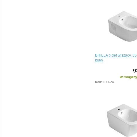
BRILLA bidet wiszący, 3
biały
9
w magazyn
Kod: 100624