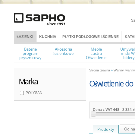
ŁAZIENKI
KUCHNIA
PŁYTKI PODŁOGOWE I ŚCIENNE
KATA
Baterie
Akcesoria
Meble
Umywal
program
łazienkowe
Lustra
miski 
prysznicowy
Oświetlenie
bidety
Strona główna
»
Wanny, wanny 
Marka
Oświetlenie do
POLYSAN
Cena z VAT
448
-
2 324 z
Od na
Produkty