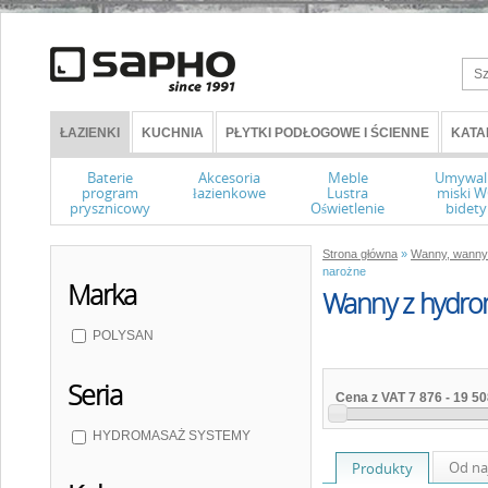
ŁAZIENKI
KUCHNIA
PŁYTKI PODŁOGOWE I ŚCIENNE
KATA
Baterie
Akcesoria
Meble
Umywal
program
łazienkowe
Lustra
miski 
prysznicowy
Oświetlenie
bidety
Strona główna
»
Wanny, wanny 
narożne
Marka
Wanny z hydr
POLYSAN
Seria
Cena z VAT
7 876
-
19 50
HYDROMASAŻ SYSTEMY
Od na
Produkty