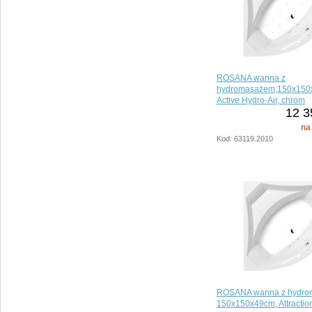
ROSANA wanna z
hydromasażem,150x150
Active Hydro-Air, chrom
12 35
na
Kod: 63119.2010
ROSANA wanna z hydro
150x150x49cm, Attractio