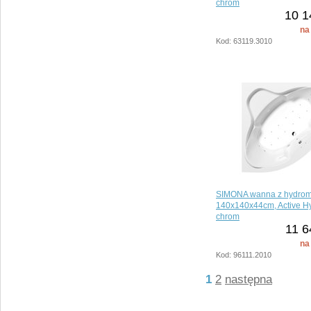
chrom
10 14
na
Kod: 63119.3010
SIMONA wanna z hydro
140x140x44cm, Active Hy
chrom
11 6
na
Kod: 96111.2010
1
2
następna