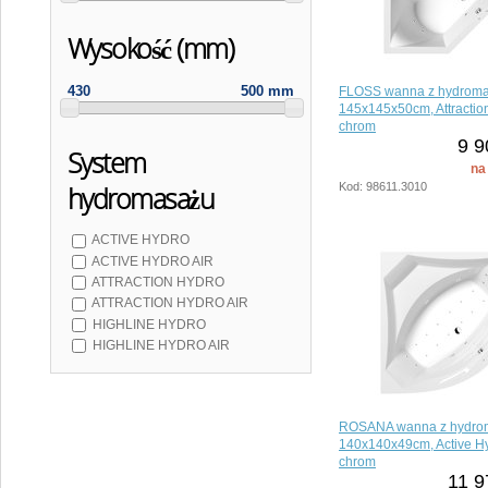
Wysokość (mm)
430
500 mm
FLOSS wanna z hydrom
145x145x50cm, Attractio
chrom
9 9
System
na
Kod: 98611.3010
hydromasażu
ACTIVE HYDRO
ACTIVE HYDRO AIR
ATTRACTION HYDRO
ATTRACTION HYDRO AIR
HIGHLINE HYDRO
HIGHLINE HYDRO AIR
ROSANA wanna z hydro
140x140x49cm, Active Hy
chrom
11 9