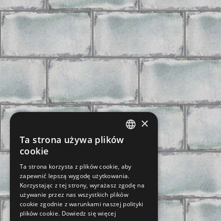
×
Ta strona używa plików
CZECH
cookie
SLOVAK
Ta strona korzysta z plików cookie, aby
zapewnić lepszą wygodę użytkowania.
GERMAN
Korzystając z tej strony, wyrażasz zgodę na
ENGLISH
używanie przez nas wszystkich plików
cookie zgodnie z warunkami naszej polityki
POLISH
plików cookie.
Dowiedz się więcej