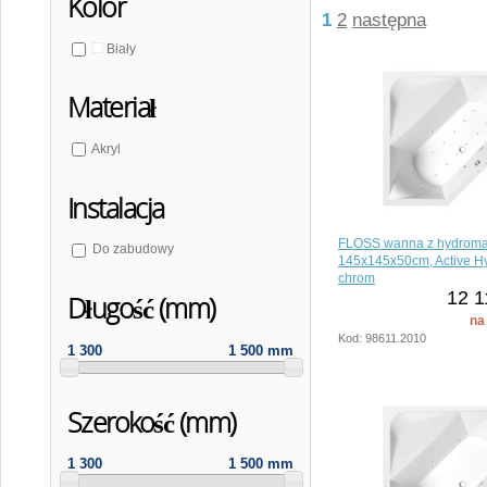
Kolor
1
2
następna
Biały
Materiał
Akryl
Instalacja
FLOSS wanna z hydrom
Do zabudowy
145x145x50cm, Active Hy
chrom
12 1
Długość (mm)
na
Kod: 98611.2010
1 300
1 500 mm
Szerokość (mm)
1 300
1 500 mm