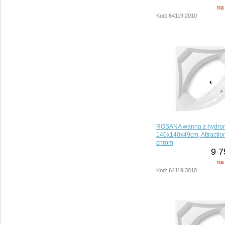
na
Kod: 64119.2010
ROSANA wanna z hydro
140x140x49cm, Attractio
chrom
9 7
na
Kod: 64119.3010