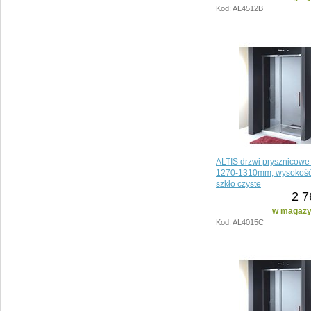
Kod: AL4512B
ALTIS drzwi prysznicow
1270-1310mm, wysokoś
szkło czyste
2 7
w magazyn
Kod: AL4015C