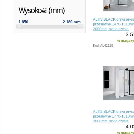
Wysokość (mm)
ALTIS BLACK drzwi prys
1 850
2 180 mm
przesuwne 1470-1510mm
2000mm, szkło czyste
3 5
w magazyn
Kod: AL4212B
ALTIS BLACK drzwi prys
przesuwne 1770-1810mm
2000mm, szkło czyste
4 0
w magazyn