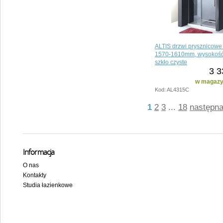
ALTIS drzwi prysznicow
1570-1610mm, wysokoś
szkło czyste
3 3
w magazyn
Kod: AL4315C
1
2
3
...
18
następn
Informacja
O nas
Kontakty
Studia łazienkowe