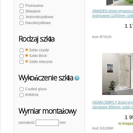
Przesuwne
AMADEO drzwi prysznic
Składane
przesuwne 1200mm, szkł
Jednoskrzydłowe
Dwuskrzydłowe
1 1
Rodzaj szkła
Kod: BTS120
Szkło czyste
Szkło Brick
Szkło mleczne
Wykończenie szkła
Coated glass
Antidrop
SIGMA SIMPLY drzwi pry
obrotowe 900mm, szkło c
Wymiar montażowy
1 9
szerokość
mm
w magazy
Kod: GS1296F