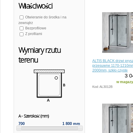
Właściwości
Otwieranie do środka i na
zewnątrz
Bezprofilowe
Z profilami
Wymiary rzutu
terenu
ALTIS BLACK drzwi prys
przesuwne 1170-1210mm
2000mm, szkło czyste
3 0
w magazyn
Kod: AL3012B
A - Szerokość (mm)
700
1 800 mm