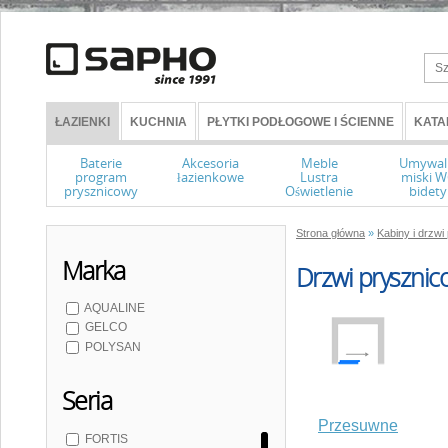
ŁAZIENKI
KUCHNIA
PŁYTKI PODŁOGOWE I ŚCIENNE
KATA
Baterie
Akcesoria
Meble
Umywal
program
łazienkowe
Lustra
miski 
prysznicowy
Oświetlenie
bidety
Strona główna
»
Kabiny i drzw
Marka
Drzwi prysznic
AQUALINE
GELCO
POLYSAN
Seria
Przesuwne
FORTIS