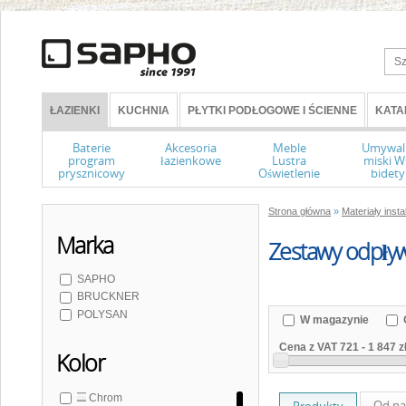
ŁAZIENKI
KUCHNIA
PŁYTKI PODŁOGOWE I ŚCIENNE
KATA
Baterie
Akcesoria
Meble
Umywal
program
łazienkowe
Lustra
miski 
prysznicowy
Oświetlenie
bidety
Strona główna
»
Materiały insta
Marka
Zestawy odpły
SAPHO
BRUCKNER
POLYSAN
W magazynie
Cena z VAT
721
-
1 847 z
Kolor
Chrom
Od na
Produkty