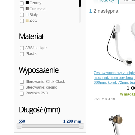
Czarny
Gun metal
1
2
następna
Biały
Złoty
Złoty mat
Miedź mat
Materiał
Brąz
Stal nierdzewna mat
ABS/mosiądz
Plastik
Wyposażenie
Zestaw wannowy z odpł
mechanizmem bovdena, 
Sterowanie: Click-Clack
600mm, korek 72mm, bia
1 0
Sterowanie: cięgno
Powłoka PVD
w magazy
Kod: 71851.10
Długość (mm)
550
1 200 mm