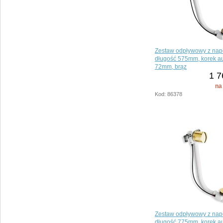
Zestaw odpływowy z nap
długość 575mm, korek a
72mm, brąz
1 7
na
Kod: 86378
Zestaw odpływowy z nap
długość 775mm, korek a