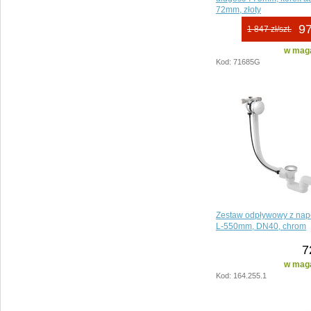
72mm, złoty
97
1 847 zł/szt.
w maga
Kod: 71685G
Zestaw odpływowy z nap
L-550mm, DN40, chrom
7
w maga
Kod: 164.255.1