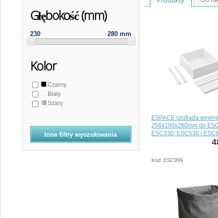
Głębokość (mm)
230
280 mm
Kolor
Czarny
Biały
Szary
ESPACE szuflada wewnę
256x100x280mm do ESC
ESC330, ESC530 i ESC
Inne filtry wyszukiwania
4
Kod: ESC999