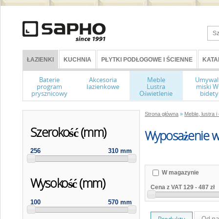
ŁAZIENKI
KUCHNIA
PŁYTKI PODŁOGOWE I ŚCIENNE
KATA
Baterie
Akcesoria
Meble
Umywal
program
łazienkowe
Lustra
miski 
prysznicowy
Oświetlenie
bidety
Strona główna
»
Meble, lustra i
Szerokość (mm)
Wyposażenie w
256
310 mm
W magazynie
Wysokość (mm)
Cena z VAT
129
-
487 zł
100
570 mm
Od na
Produkty