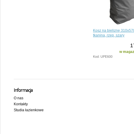
Kosz na bieliznę 310x5
tkanina, rzep, szary
1
w magazy
Kod: UPE600
Informacja
O nas
Kontakty
Studia łazienkowe