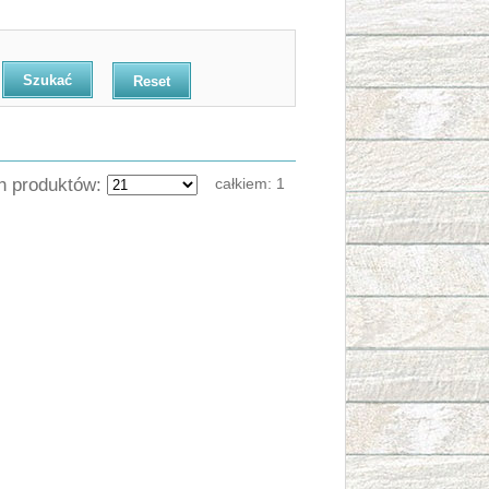
Reset
ch produktów:
całkiem:
1