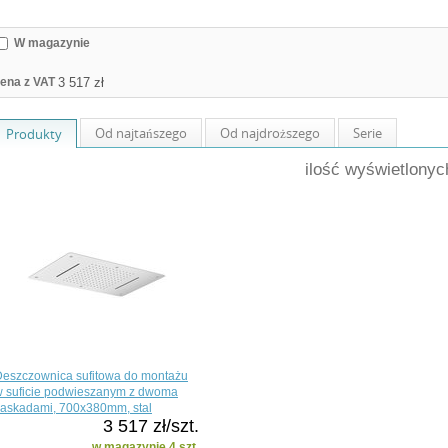
W magazynie
ena z VAT
Od najtańszego
Od najdroższego
Serie
Produkty
ilość wyświetlony
Deszczownica sufitowa do montażu
w suficie podwieszanym z dwoma
kaskadami, 700x380mm, stal
3 517 zł/szt.
ierdzewna połysk
w magazynie 4 szt.