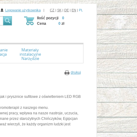
Logowanie użytkownika
|
CZ
|
SK
|
DE
|
EN
|
PL
Ilość pozycji
0
Cena
0
zł
anie
Materiały
acja
instalacyjne
Narzędzie
drukuj
jak i prysznice sufitowe z oświetleniem LED RGB
chromoterapii z naszego menu.
wnej pracy, wpływa na nasze nastroje, uczucia,
znane przez starożytnych Chińczyków, Egipcjan
ż wierzyli, że każdy organizm ludzki jest