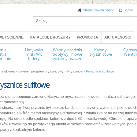
Strona główna Sapho
Sapho
E I ŚCIENNE
KATALOGI, BROSZURY
PROMOCJA
AKTUALNOŚCI
ble
Umywalki
Wanny, brodziki
Kabiny
Ogrzew
stra
miski WC
odpływy liniowe
prysznicowe
Wentyl
tlenie
bidety
systemy masażu
ona główna
»
Baterie i program prysznicowy
»
Prysznice
» Prysznice sufitowe
ysznice sufitowe
za oferta obejmuje zarówno klasyczne prysznice sufitowe do montażu sufitowego, 
 chromoterapią.
li chcesz, aby Twój prysznic był jeszcze bardziej intensywny, wybierz prysznic do 
omoterapia wśród metod medycyny alternatywnej. Światło i kolor na naszej intensy
rgię. Na sitka źródło spektrum kolorów z diod LED oświetla wodę. Chromoterapia 
reków używali go do pozytywnego efektu w różnych problemów zdrowotnych, poniewa
ązany z konkretnym kolorze.