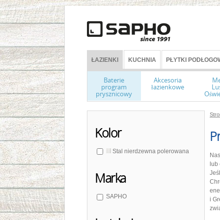
ŁAZIENKI
KUCHNIA
PŁYTKI PODŁOGOW
Baterie
Akcesoria
Me
program
łazienkowe
Lu
prysznicowy
Oświe
Str
Kolor
Pr
Stal nierdzewna polerowana
Nas
lub
Jeś
Marka
Chr
ene
SAPHO
i G
zwi