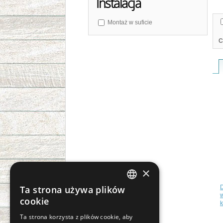
Instalacja
Montaż w suficie
C
×
Ta strona używa plików
CZECH
cookie
SLOVAK
n
Ta strona korzysta z plików cookie, aby