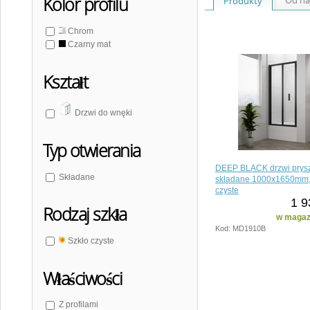
Kolor profilu
Produkty
Chrom
Czarny mat
Kształt
Drzwi do wnęki
Typ otwierania
DEEP BLACK drzwi prys
Składane
składane 1000x1650mm,
czyste
1 9
Rodzaj szkła
w magazy
Kod: MD1910B
Szkło czyste
Właściwości
Z profilami