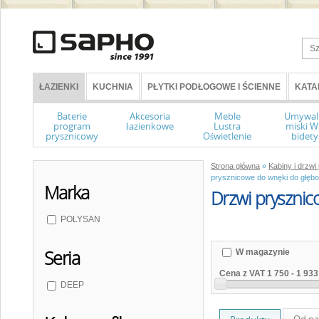
ŁAZIENKI
KUCHNIA
PŁYTKI PODŁOGOWE I ŚCIENNE
KATA
Baterie
Akcesoria
Meble
Umywal
program
łazienkowe
Lustra
miski 
prysznicowy
Oświetlenie
bidety
Strona główna
»
Kabiny i drzw
prysznicowe do wnęki do głębo
Marka
Drzwi prysznic
POLYSAN
Seria
W magazynie
Cena z VAT
1 750
-
1 933
DEEP
Od na