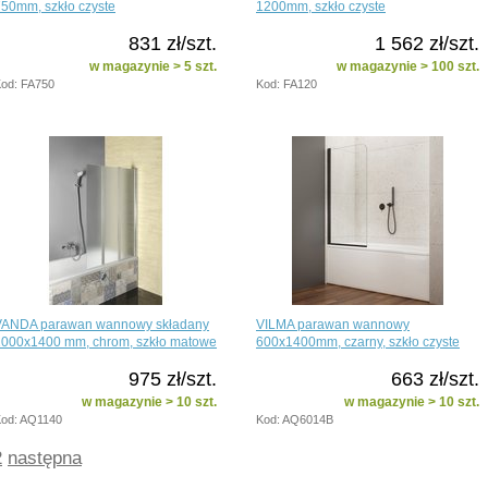
50mm, szkło czyste
1200mm, szkło czyste
831 zł/szt.
1 562 zł/szt.
w magazynie > 5 szt.
w magazynie > 100 szt.
od: FA750
Kod: FA120
VANDA parawan wannowy składany
VILMA parawan wannowy
1000x1400 mm, chrom, szkło matowe
600x1400mm, czarny, szkło czyste
975 zł/szt.
663 zł/szt.
w magazynie > 10 szt.
w magazynie > 10 szt.
od: AQ1140
Kod: AQ6014B
2
następna