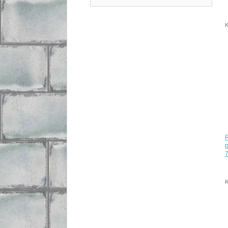
K
p
7
K