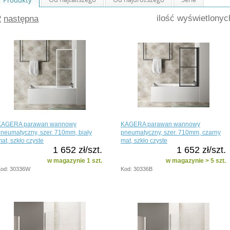
ilość wyświetlony
2
następna
KAGERA parawan wannowy
KAGERA parawan wannowy
neumatyczny, szer. 710mm, biały
pneumatyczny, szer. 710mm, czarny
at, szkło czyste
mat, szkło czyste
1 652 zł/szt.
1 652 zł/szt.
w magazynie 1 szt.
w magazynie > 5 szt.
od: 30336W
Kod: 30336B