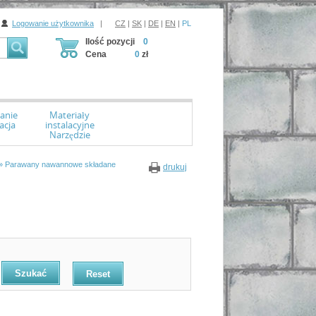
Logowanie użytkownika
|
CZ
|
SK
|
DE
|
EN
|
PL
Ilość pozycji
0
Cena
0
zł
anie
Materiały
acja
instalacyjne
Narzędzie
» Parawany nawannowe składane
drukuj
Reset