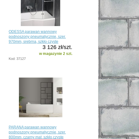
ODESSA parawan wannowy
podnoszony pneumatycznie, szer.
970mm, srebrna, szkło czyste
3 126 zł/szt.
w magazynie 2 szt.
Kod: 37127
PARANA parawan wannowy
podnoszony pneumatycznie, szer.
800mm, czarny mat, szkło czyste