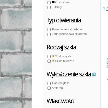
Czarny mat
Biały
1
Typ otwierania
Przesuwne + składane
Jednoczęściowa składana
Rodzaj szkła
Szkło czyste
Szkło mleczne
p
m
Wykończenie szkła
K
Coated glass
Antidrop
Właściwości