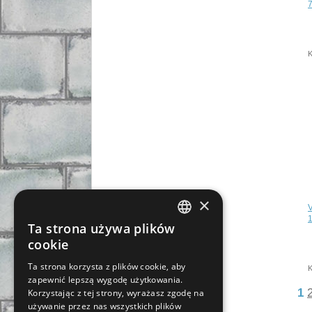
7
K
×
Ta strona używa plików
CZECH
cookie
SLOVAK
Ta strona korzysta z plików cookie, aby
K
zapewnić lepszą wygodę użytkowania.
GERMAN
1
Korzystając z tej strony, wyrażasz zgodę na
ENGLISH
używanie przez nas wszystkich plików