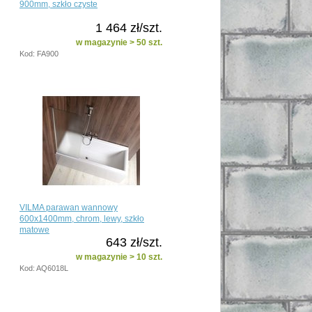
900mm, szkło czyste
1 464 zł/szt.
w magazynie > 50 szt.
Kod: FA900
VILMA parawan wannowy
600x1400mm, chrom, lewy, szkło
matowe
643 zł/szt.
w magazynie > 10 szt.
Kod: AQ6018L