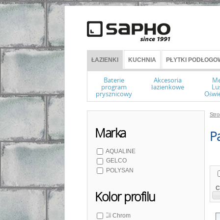
ŁAZIENKI
KUCHNIA
PŁYTKI PODŁOGOW
Baterie
Akcesoria
Me
program
łazienkowe
Lu
prysznicowy
Oświe
Str
Marka
P
AQUALINE
GELCO
POLYSAN
C
Kolor profilu
Chrom