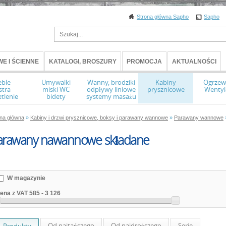
Strona główna Sapho
Sapho
E I ŚCIENNE
KATALOGI, BROSZURY
PROMOCJA
AKTUALNOŚCI
ble
Umywalki
Wanny, brodziki
Kabiny
Ogrzew
stra
miski WC
odpływy liniowe
prysznicowe
Wentyl
tlenie
bidety
systemy masażu
ona główna
»
Kabiny i drzwi prysznicowe, boksy i parawany wannowe
»
Parawany wannowe
arawany nawannowe składane
W magazynie
ena z VAT
585
-
3 126
Od najtańszego
Od najdroższego
Serie
Produkty