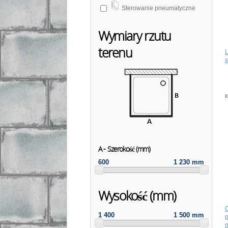
Sterowanie pneumatyczne
Wymiary rzutu
terenu
s
K
A - Szerokość (mm)
600
1 230 mm
Wysokość (mm)
1 400
1 500 mm
p
m