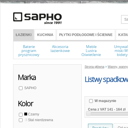
ŁAZIENKI
KUCHNIA
PŁYTKI PODŁOGOWE I ŚCIENNE
KATA
Baterie
Akcesoria
Meble
Umywal
program
łazienkowe
Lustra
miski 
prysznicowy
Oświetlenie
bidety
Strona główna
»
Wanny, wanny 
Marka
Listwy spadko
SAPHO
W magazynie
Kolor
Cena z VAT
141
-
164 zł
Czarny
Stal nierdzewna
Od na
Produkty