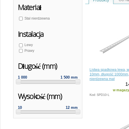
Materiał
Stal nierdzewna
Instalacja
Lewy
Prawy
Długość (mm)
Listwa spadkowa lewa, 
10mm, długość 1000mm, 
1 000
1 500 mm
nierdzewna mat
1
w magazyn
Wysokość (mm)
Kod: SPD10-L
10
12 mm