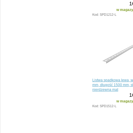
1
w magazyn
Kod: SPD1212-L
Listwa spadkowa lewa, 
mm, długość 1500 mm, st
nierdzewna mat
1
w magazyn
Kod: SPD1512-L