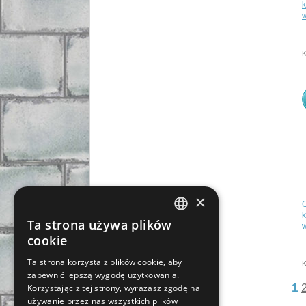
w
×
Ta strona używa plików
w
CZECH
cookie
SLOVAK
Ta strona korzysta z plików cookie, aby
zapewnić lepszą wygodę użytkowania.
GERMAN
1
Korzystając z tej strony, wyrażasz zgodę na
ENGLISH
używanie przez nas wszystkich plików