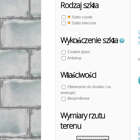
Rodzaj szkła
Szkło czyste
Szkło mleczne
Wykończenie szkła
r
Coated glass
Antidrop
Właściwości
Otwieranie do środka i na
zewnątrz
Bezprofilowe
Wymiary rzutu
terenu
w