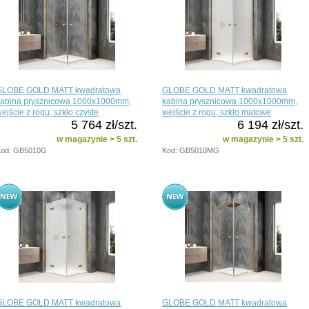
GLOBE GOLD MATT kwadratowa
GLOBE GOLD MATT kwadratowa
kabina prysznicowa 1000x1000mm,
kabina prysznicowa 1000x1000mm,
ejście z rogu, szkło czyste
wejście z rogu, szkło matowe
5 764 zł/szt.
6 194 zł/szt.
w magazynie > 5 szt.
w magazynie > 5 szt.
Kod: GB5010G
Kod: GB5010MG
GLOBE GOLD MATT kwadratowa
GLOBE GOLD MATT kwadratowa