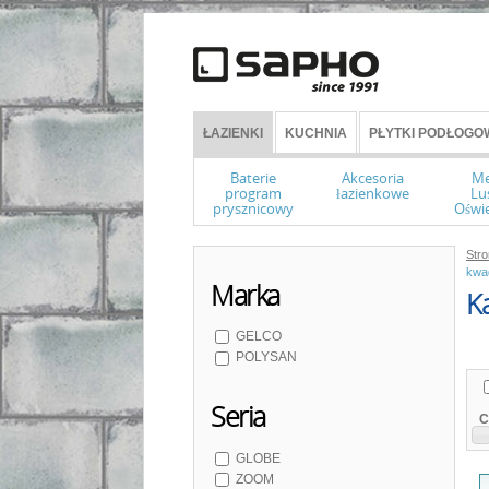
ŁAZIENKI
KUCHNIA
PŁYTKI PODŁOGOW
Baterie
Akcesoria
Me
program
łazienkowe
Lu
prysznicowy
Oświe
Str
kwad
Marka
Ka
GELCO
POLYSAN
Seria
C
GLOBE
ZOOM