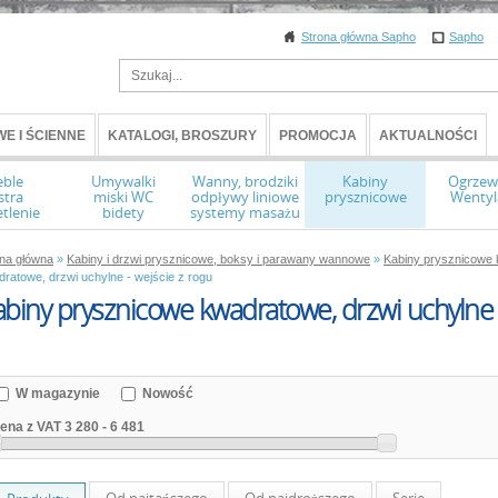
Strona główna Sapho
Sapho
E I ŚCIENNE
KATALOGI, BROSZURY
PROMOCJA
AKTUALNOŚCI
ble
Umywalki
Wanny, brodziki
Kabiny
Ogrzew
stra
miski WC
odpływy liniowe
prysznicowe
Wentyl
tlenie
bidety
systemy masażu
ona główna
»
Kabiny i drzwi prysznicowe, boksy i parawany wannowe
»
Kabiny prysznicowe
ratowe, drzwi uchylne - wejście z rogu
biny prysznicowe kwadratowe, drzwi uchylne -
W magazynie
Nowość
ena z VAT
3 280
-
6 481
Od najtańszego
Od najdroższego
Serie