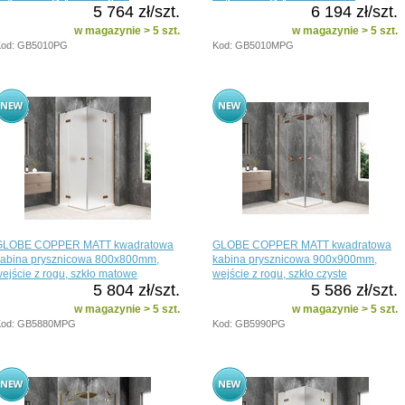
5 764 zł/szt.
6 194 zł/szt.
w magazynie > 5 szt.
w magazynie > 5 szt.
Kod: GB5010PG
Kod: GB5010MPG
GLOBE COPPER MATT kwadratowa
GLOBE COPPER MATT kwadratowa
kabina prysznicowa 800x800mm,
kabina prysznicowa 900x900mm,
ejście z rogu, szkło matowe
wejście z rogu, szkło czyste
5 804 zł/szt.
5 586 zł/szt.
w magazynie > 5 szt.
w magazynie > 5 szt.
Kod: GB5880MPG
Kod: GB5990PG