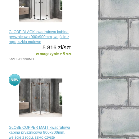
GLOBE BLACK kwadratowa kabina
prysznicowa 900x900mm, wejście z
rogu, szkło matowe
5 816 zł/szt.
w magazynie > 5 szt.
Kod: GB5990MB
GLOBE COPPER MATT kwadratowa
kabina prysznicowa 800x800mm,
wejście z rogu, szkło czyste