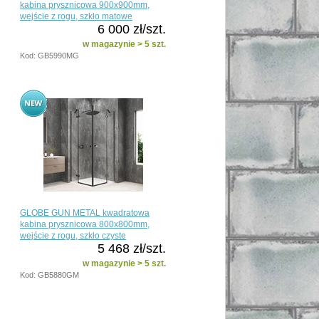
kabina prysznicowa 900x900mm,
wejście z rogu, szkło matowe
6 000 zł/szt.
w magazynie > 5 szt.
Kod: GB5990MG
GLOBE GUN METAL kwadratowa
kabina prysznicowa 800x800mm,
wejście z rogu, szkło czyste
5 468 zł/szt.
w magazynie > 5 szt.
Kod: GB5880GM