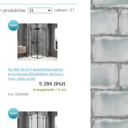
ch produktów:
całkiem:
67
GLOBE BLACK kwadratowa kabina
prysznicowa 800x800mm, wejście z
rogu, szkło czyste
5 284 zł/szt.
w magazynie > 5 szt.
Kod: GB5880B