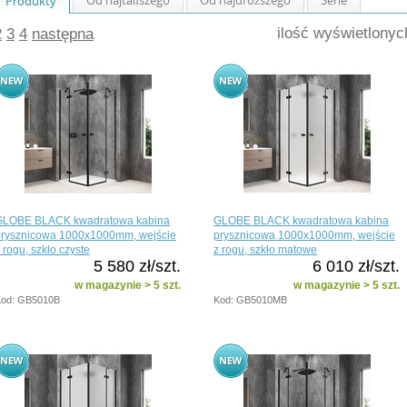
Produkty
ilość wyświetlony
2
3
4
następna
GLOBE BLACK kwadratowa kabina
GLOBE BLACK kwadratowa kabina
prysznicowa 1000x1000mm, wejście
prysznicowa 1000x1000mm, wejście
 rogu, szkło czyste
z rogu, szkło matowe
5 580 zł/szt.
6 010 zł/szt.
w magazynie > 5 szt.
w magazynie > 5 szt.
od: GB5010B
Kod: GB5010MB