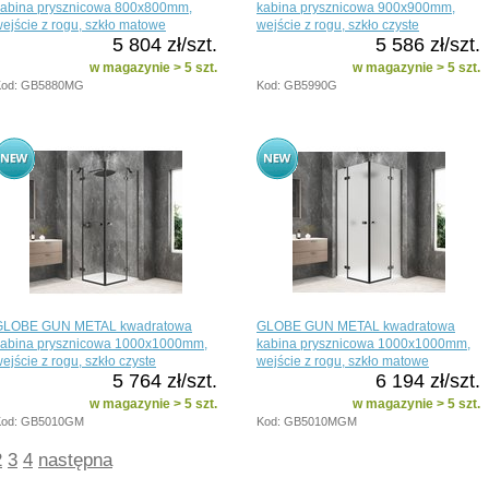
kabina prysznicowa 800x800mm,
kabina prysznicowa 900x900mm,
ejście z rogu, szkło matowe
wejście z rogu, szkło czyste
5 804 zł/szt.
5 586 zł/szt.
w magazynie > 5 szt.
w magazynie > 5 szt.
Kod: GB5880MG
Kod: GB5990G
GLOBE GUN METAL kwadratowa
GLOBE GUN METAL kwadratowa
kabina prysznicowa 1000x1000mm,
kabina prysznicowa 1000x1000mm,
ejście z rogu, szkło czyste
wejście z rogu, szkło matowe
5 764 zł/szt.
6 194 zł/szt.
w magazynie > 5 szt.
w magazynie > 5 szt.
Kod: GB5010GM
Kod: GB5010MGM
2
3
4
następna