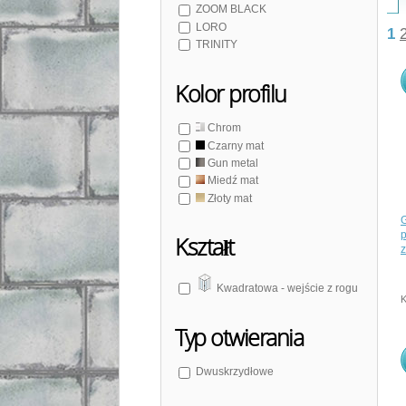
ZOOM BLACK
LORO
1
TRINITY
Kolor profilu
Chrom
Czarny mat
Gun metal
Miedź mat
Złoty mat
Kształt
z
Kwadratowa - wejście z rogu
K
Typ otwierania
Dwuskrzydłowe