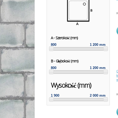
A - Szerokość (mm)
800
1 200 mm
B - Głębokość (mm)
800
1 200 mm
w
Wysokość (mm)
1 900
2 000 mm