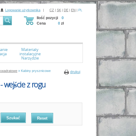
Logowanie użytkownika
|
CZ
|
SK
|
DE
|
EN
|
PL
Ilość pozycji
0
Cena
0
zł
anie
Materiały
acja
instalacyjne
Narzędzie
 kwadratowe
» Kabiny prysznicowe
drukuj
 wejście z rogu
Reset