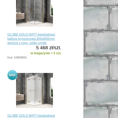
GLOBE GOLD MATT kwadratowa
kabina prysznicowa 800x800mm,
wejście z rogu, szkło czyste
5 468 zł/szt.
w magazynie > 5 szt.
Kod: GB5880G
GLOBE GOLD MATT kwadratowa