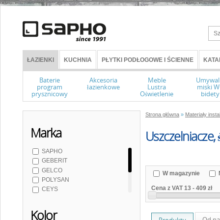
ŁAZIENKI
KUCHNIA
PŁYTKI PODŁOGOWE I ŚCIENNE
KATA
Baterie
Akcesoria
Meble
Umywal
program
łazienkowe
Lustra
miski 
prysznicowy
Oświetlenie
bidety
Strona główna
»
Materiały insta
Marka
Uszczelniacze, 
SAPHO
GEBERIT
GELCO
W magazynie
POLYSAN
Cena z VAT
13
-
409 zł
CEYS
DEN BRAVEN
Elefant
Kolor
Od na
Produkty