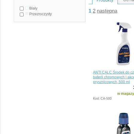
Biały
1
2
następna
Przezroczysty
ANTI CALC Środek do cz
baterii chromowych i ak
prysznicowych, 500 ml
w magazyn
Kod: CA-500