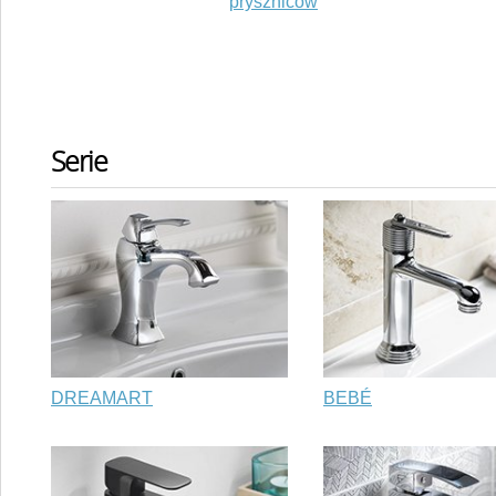
pryszniców
Serie
DREAMART
BEBÉ