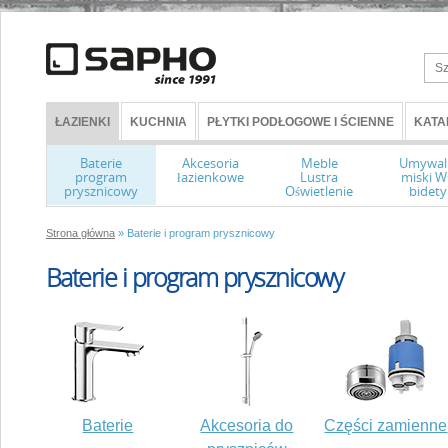
ŁAZIENKI
KUCHNIA
PŁYTKI PODŁOGOWE I ŚCIENNE
KATA
Baterie
Akcesoria
Meble
Umywal
program
łazienkowe
Lustra
miski 
prysznicowy
Oświetlenie
bidety
Strona główna
» Baterie i program prysznicowy
Baterie i program prysznicowy
Baterie
Akcesoria do
Części zamienne