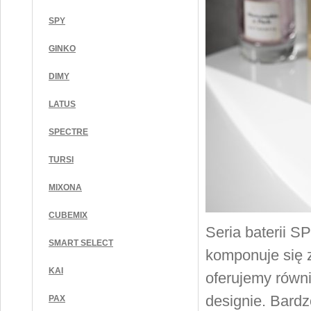
SPY
GINKO
DIMY
LATUS
SPECTRE
TURSI
MIXONA
CUBEMIX
Seria baterii S
SMART SELECT
komponuje się z
KAI
oferujemy równ
designie. Bard
PAX