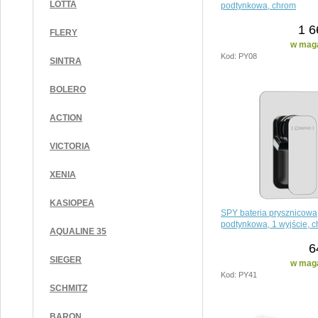
LOTTA
podtynkowa, chrom
1 6
FLERY
w maga
Kod: PY08
SINTRA
BOLERO
ACTION
VICTORIA
XENIA
KASIOPEA
SPY bateria prysznicowa
podtynkowa, 1 wyjście, 
AQUALINE 35
6
SIEGER
w maga
Kod: PY41
SCHMITZ
BARON