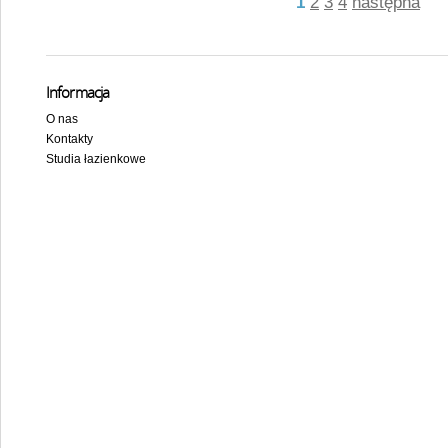
1
2
3
4
następna
Informacja
O nas
Kontakty
Studia łazienkowe