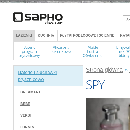
ŁAZIENKI
KUCHNIA
PŁYTKI PODŁOGOWE I ŚCIENNE
KATA
Baterie
Akcesoria
Meble
Umywal
program
łazienkowe
Lustra
miski 
prysznicowy
Oświetlenie
bidety
Strona główna
»
Baterie i słuchawki
SPY
prysznicowe
DREAMART
BEBÉ
VERSI
FORATA