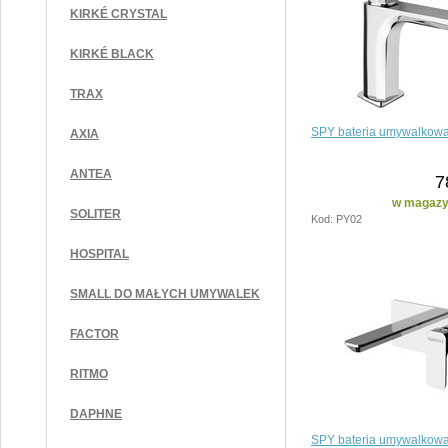
KIRKÉ CRYSTAL
KIRKÉ BLACK
TRAX
SPY bateria umywalkowa
AXIA
ANTEA
7
w magazyn
SOLITER
Kod: PY02
HOSPITAL
SMALL DO MAŁYCH UMYWALEK
FACTOR
RITMO
DAPHNE
SPY bateria umywalkow