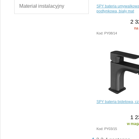
Materiał instalacyjny
SPY bateria umywalkow
podtynkowa, biały mat
2 3
na
Kod: PY08/14
SPY bateria bidetowa, c
1 2
w maga
Kod: PY03/15