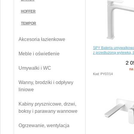
HOFFER
TEMPOR
Akcesoria łazienkowe
SPY Bateria umywalkow
z przedłużoną wylewką, b
Meble i oświetlenie
2 0
Umywalki i WC
na
Kod: PY07/14
Wanny, brodziki i odpływy
liniowe
Kabiny prysznicowe, drzwi,
boksy i parawany wannowe
Ogrzewanie, wentylacja