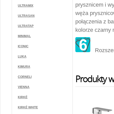
prysznicem i wy
ULTRAMIX
węża prysznico
ULTRASAN
połączenia z b
ULTRATAP
kolorze czarny ma
MINIMAL
ICONIC
Rozszerz
LUKA
KIMURA
Produkty w 
CORNELI
VIENNA
KIRKÉ
KIRKÉ WHITE