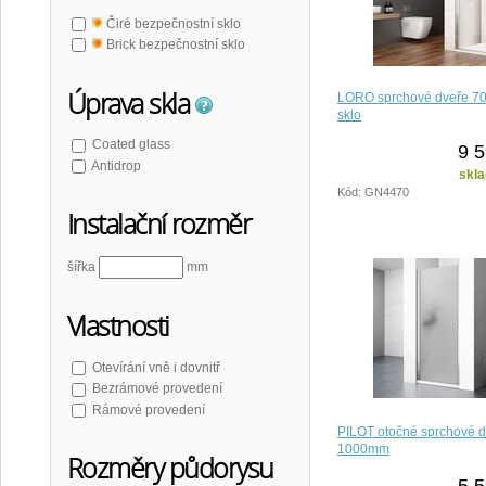
Čiré bezpečnostní sklo
Brick bezpečnostní sklo
Úprava skla
LORO sprchové dveře 70
sklo
Coated glass
9 5
Antidrop
skla
Kód: GN4470
Instalační rozměr
šířka
mm
Vlastnosti
Otevírání vně i dovnitř
Bezrámové provedení
Rámové provedení
PILOT otočné sprchové 
1000mm
Rozměry půdorysu
5 5