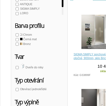
ANTIQUE
SIGMA SIMPLY
LORO
PILOT
Barva profilu
Chrom
Černá mat
Bronz
SIGMA SIMPLY sprchové
Tvar
otočné, 900mm, sklo Bric
10 4
Dveře do niky
skla
Kód: GS3899F
Typ otevírání
Otevírací jednokřídlé
Typ výplně