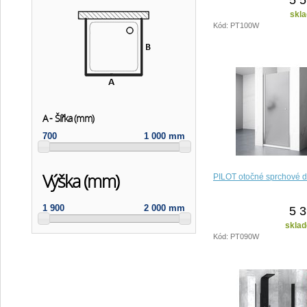
skla
Kód: PT100W
A - Šířka (mm)
700
1 000 mm
Výška (mm)
PILOT otočné sprchové 
1 900
2 000 mm
5 3
sklad
Kód: PT090W