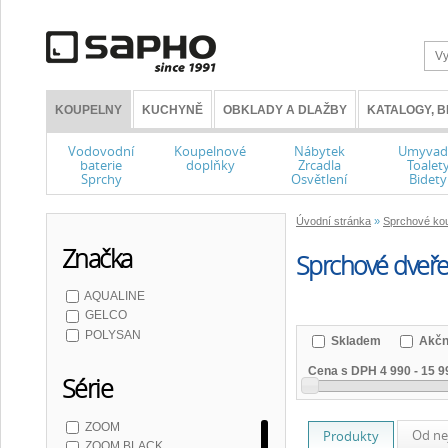
KOUPELNY
KUCHYNĚ
OBKLADY A DLAŽBY
KATALOGY, 
Vodovodní
Koupelnové
Nábytek
Umyvad
baterie
doplňky
Zrcadla
Toalet
Sprchy
Osvětlení
Bidety
Úvodní stránka
»
Sprchové kou
Značka
Sprchové dveře 
AQUALINE
GELCO
POLYSAN
Skladem
Akčn
Cena s DPH
4 990
-
15 9
Série
ZOOM
Od ne
Produkty
ZOOM BLACK