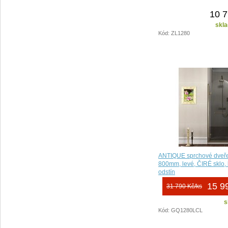
10 7
skla
Kód: ZL1280
ANTIQUE sprchové dveře
800mm, levé, ČIRÉ sklo, 
odstín
15 9
31 790 Kč/ks
s
Kód: GQ1280LCL