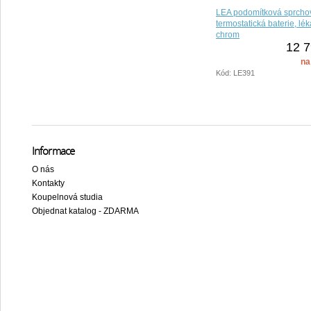
LEA podomítková sprcho
termostatická baterie, lé
chrom
12 7
na
Kód: LE391
Informace
O nás
Kontakty
Koupelnová studia
Objednat katalog - ZDARMA