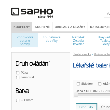
KOUPELNY
KUCHYNĚ
OBKLADY A DLAŽBY
KATALOGY, 
Vodovodní
Koupelnové
Nábytek
Umyvad
baterie
doplňky
Zrcadla
Toalet
Sprchy
Osvětlení
Bidety
Úvodní stránka
»
Vodovodní ba
Druh ovládání
Lékařské bateri
Páka
Termostat
Skladem
Akčn
Barva
Cena s DPH
869
-
12 79
Chrom
Od ne
Produkty