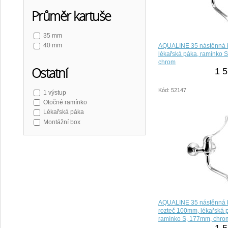
Průměr kartuše
35 mm
40 mm
AQUALINE 35 nástěnná b
lékařská páka, ramínko 
chrom
Ostatní
1 5
Kód: 52147
1 výstup
Otočné ramínko
Lékařská páka
Montážní box
AQUALINE 35 nástěnná b
rozteč 100mm, lékařská 
ramínko S, 177mm, chro
1 5