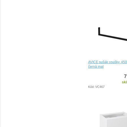
AVICE sušák osušky, 45
černá mat
7
sk
Kód: VC467