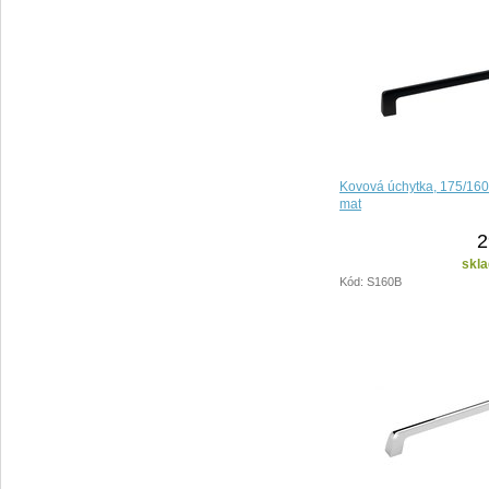
Kovová úchytka, 175/16
mat
2
skla
Kód: S160B