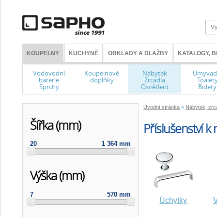
KOUPELNY
KUCHYNĚ
OBKLADY A DLAŽBY
KATALOGY, 
Vodovodní
Koupelnové
Nábytek
Umyvad
baterie
doplňky
Zrcadla
Toalet
Sprchy
Osvětlení
Bidety
Úvodní stránka
»
Nábytek, zrca
Šířka (mm)
Příslušenství k
20
1 364 mm
Výška (mm)
7
570 mm
Úchytky
V