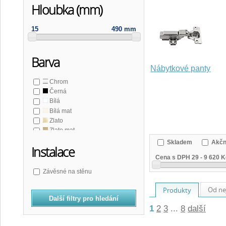
Hloubka (mm)
15
490 mm
Barva
Nábytkové panty
Chrom
Černá
Bílá
Bílá mat
Zlato
Zlato mat
Měď mat
Skladem
Akčn
Instalace
Bronz
Cena s DPH
29
-
9 620 K
Nerez mat
Šedá
Závěsné na stěnu
Od ne
Produkty
Další filtry pro hledání
1
2
3
...
8
další