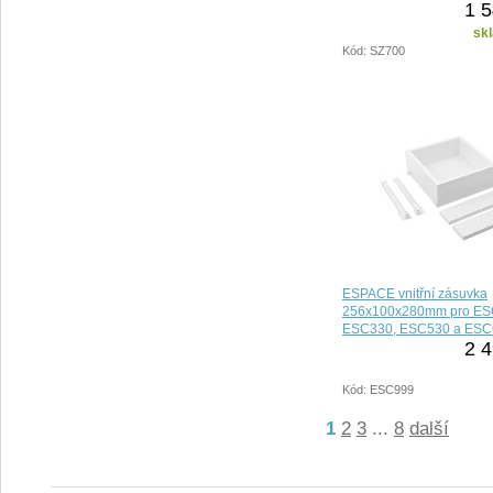
1 5
sk
Kód: SZ700
ESPACE vnitřní zásuvka
256x100x280mm pro ES
ESC330, ESC530 a ESC
2 4
Kód: ESC999
1
2
3
...
8
další