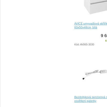
AVICE umyvadlová skříň
60x50x48cm, bílá
9 6
s
Kód: AV065-3030
Bezdotyková senzorová 
osvětlení galerky