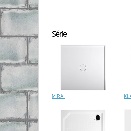
Série
MIRAI
KL