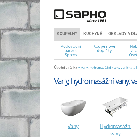
KOUPELNY
KUCHYNĚ
OBKLADY A DL
Vodovodní
Koupelnové
Náb
baterie
doplňky
Zrc
Sprchy
Osvě
Úvodní stránka
» Vany, hydromasážní vany, vaničky a 
Vany, hydromasážní vany, va
Vany
Hydromasážní
vany