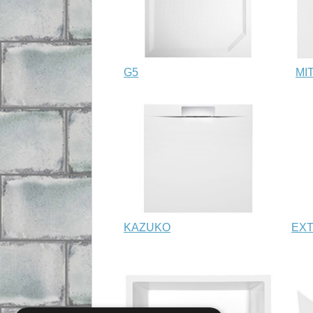
G5
MI
KAZUKO
EXT