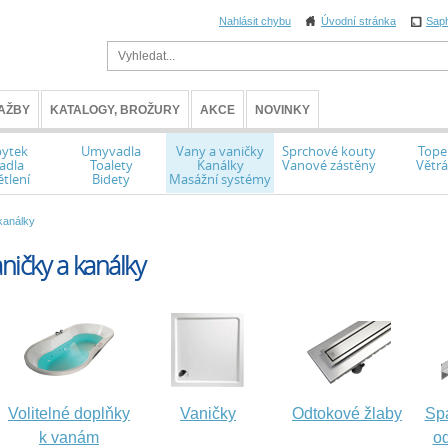
Nahlásit chybu
Úvodní stránka
Sap
AŽBY
KATALOGY, BROŽURY
AKCE
NOVINKY
ytek
Umyvadla
Vany a vaničky
Sprchové kouty
Tope
adla
Toalety
Kanálky
Vanové zástěny
Větrá
tlení
Bidety
Masážní systémy
kanálky
ničky a kanálky
Volitelné doplňky
Vaničky
Odtokové žlaby
Spá
k vanám
od