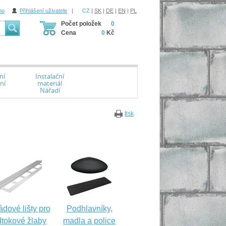
ho
Přihlášení uživatele
|
CZ
|
SK
|
DE
|
EN
|
PL
Počet položek
0
Cena
0
Kč
ní
Instalační
ní
materiál
Nářadí
tisk
dové lišty pro
Podhlavníky,
tokové žlaby
madla a police