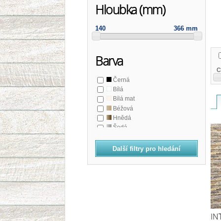
Hloubka (mm)
140
366 mm
Barva
C
Černá
Bílá
Bílá mat
Béžová
Hnědá
Šedá
Další filtry pro hledání
IN