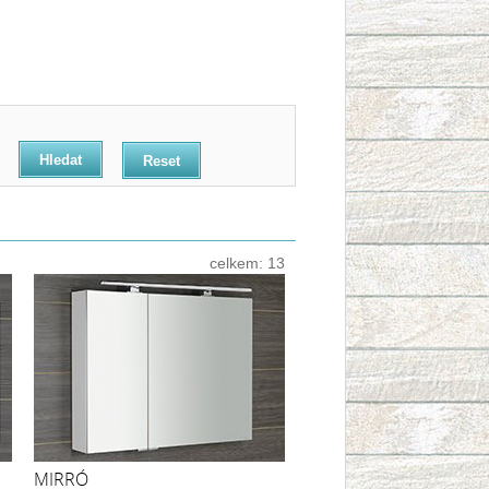
Reset
celkem:
13
MIRRÓ