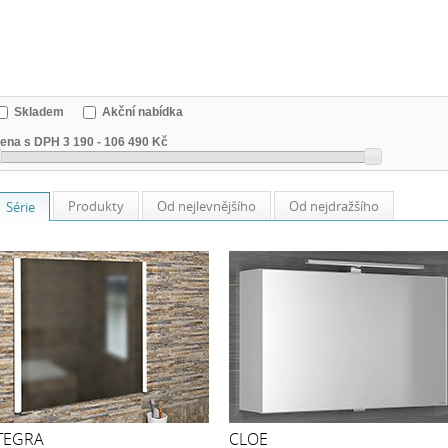
Skladem
Akční nabídka
ena s DPH
3 190
-
106 490 Kč
Produkty
Od nejlevnějšího
Od nejdražšího
Série
TEGRA
CLOE