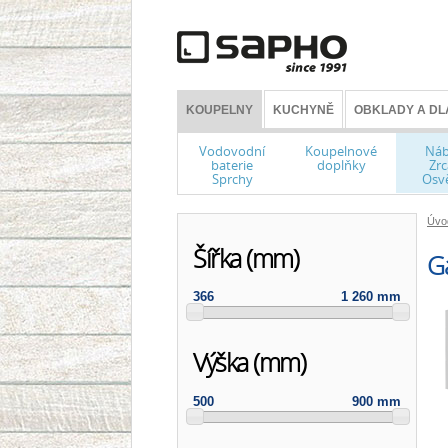
KOUPELNY
KUCHYNĚ
OBKLADY A DL
Vodovodní
Koupelnové
Náb
baterie
doplňky
Zrc
Sprchy
Osvě
Úvo
Šířka (mm)
Ga
366
1 260 mm
Výška (mm)
500
900 mm