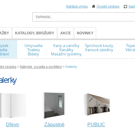
Nahlásit chybu
Úvodní stránka
Sap
AŽBY
KATALOGY, BROŽURY
AKCE
NOVINKY
ytek
Umyvadla
Vany a vaničky
Sprchové kouty
Tope
adla
Toalety
Kanálky
Vanové zástěny
Větrá
tlení
Bidety
Masážní systémy
dní stránka
»
Nábytek, zrcadla a osvětlení
» Galerky
lerky
Dřevo
Zápustné
PUBLIC