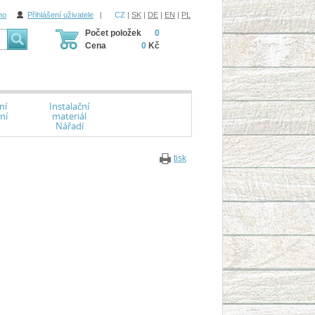
ho
Přihlášení uživatele
|
CZ
|
SK
|
DE
|
EN
|
PL
Počet položek
0
Cena
0
Kč
ní
Instalační
ní
materiál
Nářadí
tisk