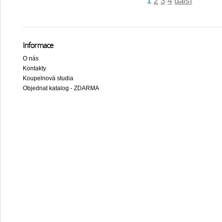
1
2
3
4
další
Informace
O nás
Kontakty
Koupelnová studia
Objednat katalog - ZDARMA