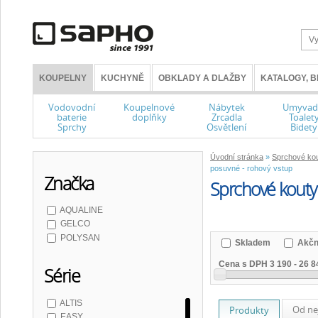
KOUPELNY
KUCHYNĚ
OBKLADY A DLAŽBY
KATALOGY, 
Vodovodní
Koupelnové
Nábytek
Umyvad
baterie
doplňky
Zrcadla
Toalet
Sprchy
Osvětlení
Bidety
Úvodní stránka
»
Sprchové kou
posuvné - rohový vstup
Značka
Sprchové kouty
AQUALINE
GELCO
POLYSAN
Skladem
Akčn
Cena s DPH
3 190
-
26 8
Série
ALTIS
Od ne
Produkty
EASY