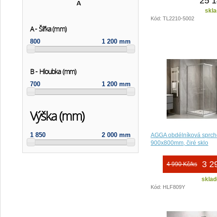
25 1
skla
Kód: TL2210-5002
A - Šířka (mm)
800
1 200 mm
B - Hloubka (mm)
700
1 200 mm
Výška (mm)
1 850
2 000 mm
AGGA obdélníková sprch
900x800mm, čiré sklo
3 2
4 990 Kč/ks
sklad
Kód: HLF809Y