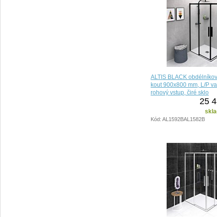
ALTIS BLACK obdélníkov
kout 900x800 mm, L/P var
rohový vstup, čiré sklo
25 4
skla
Kód: AL1592BAL1582B