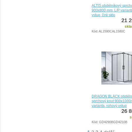
ALTIS obdélníkový sprch
900x800 mm, L/P variant
vstup, čiré sklo
21 2
skla
Kód: AL1590CAL1580C
DRAGON BLACK obdéln
sprchový kout 900x1000
varianta, rohový vstup
26 8
s
Kód: GD4290BGD4210B