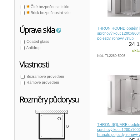
Čiré bezpečnostní sklo
Brick bezpečnostní sklo
Úprava skla
THRON ROUND obdélní
sprchový kout 1200x800
pojezdy, rohový vstup
Coated glass
24 1
Antidrop
skla
Kód: TL2280-5005
Vlastnosti
Bezrámové provedení
Rámové provedení
Rozměry půdorysu
THRON SQUARE obdéln
sprchový kout 1200x10
hranaté pojezdy, rohový 