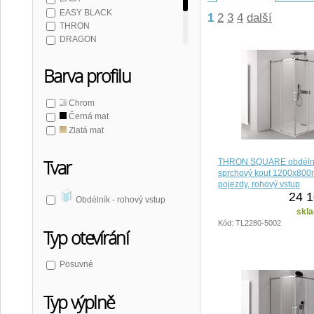
EASY BLACK
1
2
3
4
další
THRON
DRAGON
SIGMA SIMPLY
SIGMA SIMPLY BLACK
Barva profilu
LUXOR
Chrom
Černá mat
Zlatá mat
Tvar
THRON SQUARE obdéln
sprchový kout 1200x800
pojezdy, rohový vstup
24 1
Obdélník - rohový vstup
skla
Kód: TL2280-5002
Typ otevírání
Posuvné
Typ výplně