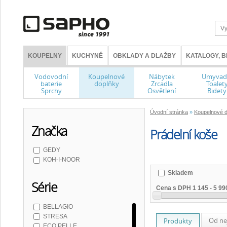
KOUPELNY
KUCHYNĚ
OBKLADY A DLAŽBY
KATALOGY, 
Vodovodní
Koupelnové
Nábytek
Umyvad
baterie
doplňky
Zrcadla
Toalet
Sprchy
Osvětlení
Bidety
Úvodní stránka
»
Koupelnové 
Značka
Prádelní koše
GEDY
KOH-I-NOOR
Skladem
Série
Cena s DPH
1 145
-
5 99
BELLAGIO
STRESA
Od ne
Produkty
ECO PELLE