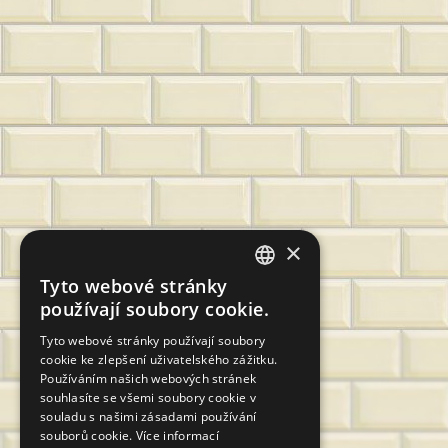
×
Tyto webové stránky
CZECH
používají soubory cookie.
SLOVAK
Tyto webové stránky používají soubory
cookie ke zlepšení uživatelského zážitku.
GERMAN
Používáním našich webových stránek
ENGLISH
souhlasíte se všemi soubory cookie v
souladu s našimi zásadami používání
POLISH
souborů cookie.
Více informací