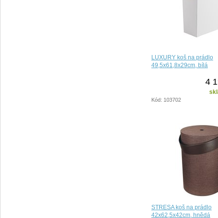
LUXURY koš na prádlo
49,5x61,8x29cm, bílá
4 1
sk
Kód: 103702
STRESA koš na prádlo
42x62,5x42cm, hnědá