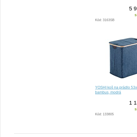
5 9
s
Kód: 3163SB
YOSHI koš na prádlo 53
bambus, modrá
1 1
s
Kód: 133805