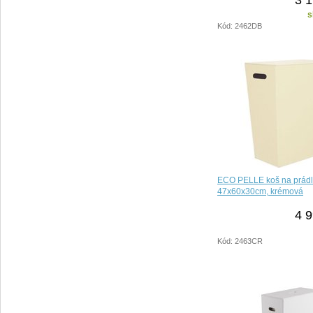
s
Kód: 2462DB
ECO PELLE koš na prád
47x60x30cm, krémová
4 9
Kód: 2463CR