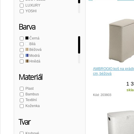
LUXURY
YOSHI
AMBROGIO
Barva
Černá
Bílá
Béžová
Modrá
Hnědá
Šedá
AMBROGIO koš na prádl
cm, béžová
Materiál
1 3
Plast
skla
Bambus
Kód: 203803
Textilní
Koženka
Tvar
Kruhové