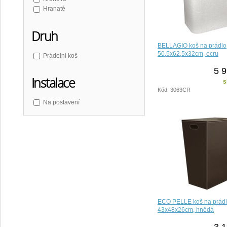
Hranaté
Druh
BELLAGIO koš na prádlo
50,5x62,5x32cm, ecru
Prádelní koš
5 9
Instalace
s
Kód: 3063CR
Na postavení
ECO PELLE koš na prád
43x48x26cm, hnědá
3 1