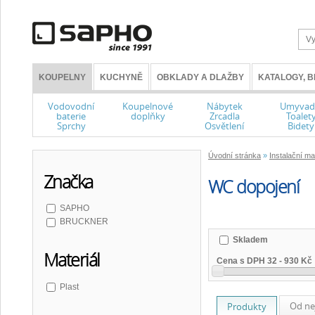
KOUPELNY
KUCHYNĚ
OBKLADY A DLAŽBY
KATALOGY, 
Vodovodní
Koupelnové
Nábytek
Umyvad
baterie
doplňky
Zrcadla
Toalet
Sprchy
Osvětlení
Bidety
Úvodní stránka
»
Instalační ma
Značka
WC dopojení
SAPHO
BRUCKNER
Skladem
Materiál
Cena s DPH
32
-
930 Kč
Plast
Od ne
Produkty