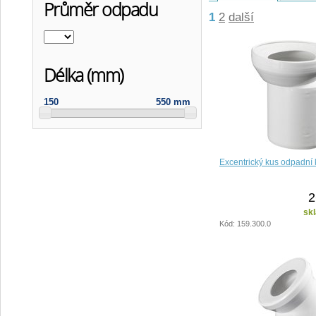
Průměr odpadu
1
2
další
Délka (mm)
150
550 mm
Excentrický kus odpadní
2
sk
Kód: 159.300.0