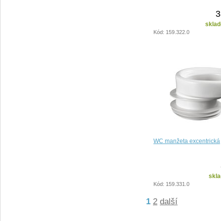
3
sklad
Kód: 159.322.0
WC manžeta excentrická
skla
Kód: 159.331.0
1
2
další