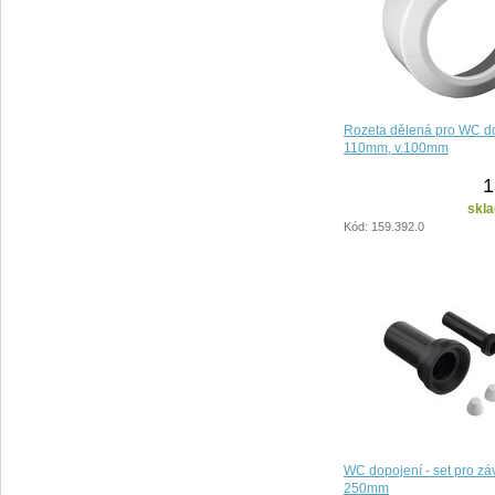
Rozeta dělená pro WC d
110mm, v.100mm
1
skla
Kód: 159.392.0
WC dopojení - set pro z
250mm