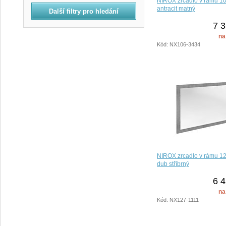
NIROX zrcadlo v rámu 1
antracit matný
Béžová
Další filtry pro hledání
Hnědá
7 3
Šedá
na
Stříbrná
Kód: NX106-3434
Platina
Modrá
Zelená
Bez rámu
NIROX zrcadlo v rámu 1
dub stříbrný
6 4
na
Kód: NX127-1111