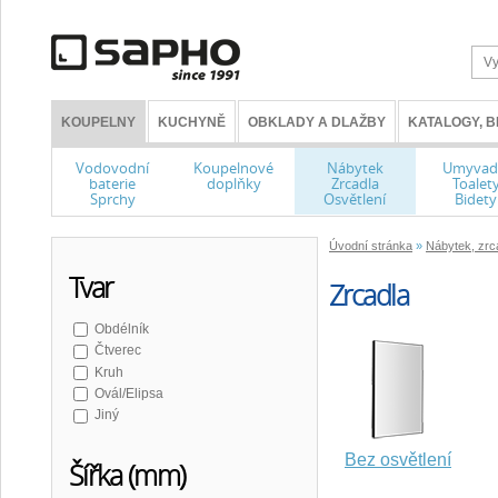
KOUPELNY
KUCHYNĚ
OBKLADY A DLAŽBY
KATALOGY, 
Vodovodní
Koupelnové
Nábytek
Umyvad
baterie
doplňky
Zrcadla
Toalet
Sprchy
Osvětlení
Bidety
Úvodní stránka
»
Nábytek, zrca
Tvar
Zrcadla
Obdélník
Čtverec
Kruh
Ovál/Elipsa
Jiný
Bez osvětlení
Šířka (mm)