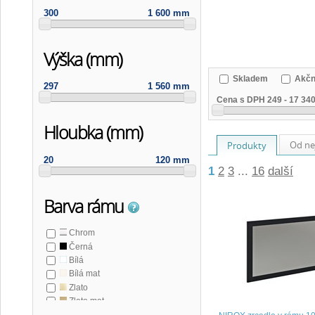
300
1 600 mm
Výška (mm)
Skladem
Akčn
297
1 560 mm
Cena s DPH
249
-
17 34
Hloubka (mm)
Od ne
Produkty
20
120 mm
1
2
3
...
16
další
Barva rámu
Chrom
Černá
Bílá
Bílá mat
Zlato
Zlato mat
Bronz