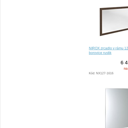
NIROX zrcadlo v rámu 1
borovice rustik
6 4
na
Kód: NX127-1616