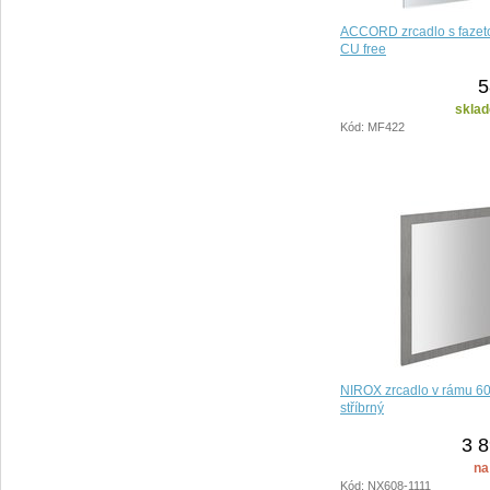
ACCORD zrcadlo s fazet
CU free
5
sklad
Kód: MF422
NIROX zrcadlo v rámu 6
stříbrný
3 8
na
Kód: NX608-1111