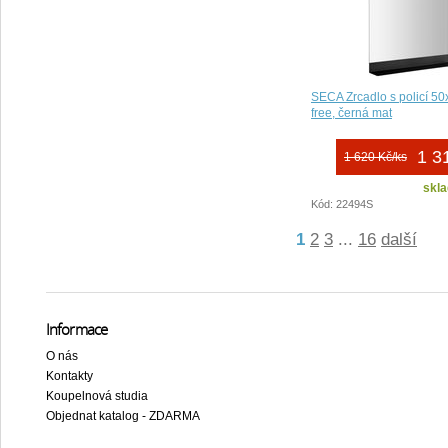
SECA Zrcadlo s policí 5
free, černá mat
1 3
1 620 Kč/ks
skla
Kód: 22494S
1
2
3
...
16
další
Informace
O nás
Kontakty
Koupelnová studia
Objednat katalog - ZDARMA