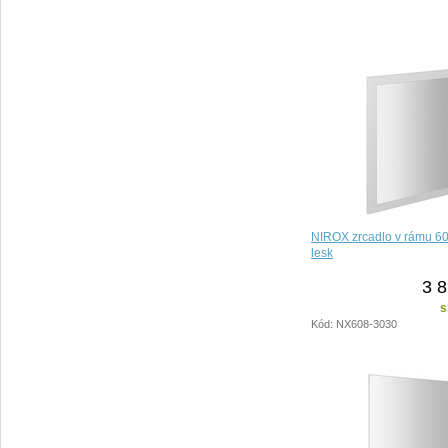
NIROX zrcadlo v rámu 60
lesk
3 8
s
Kód: NX608-3030