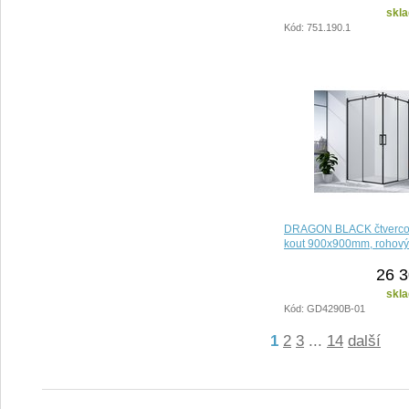
skla
Kód: 751.190.1
DRAGON BLACK čtvercov
kout 900x900mm, rohový
26 3
skla
Kód: GD4290B-01
1
2
3
...
14
další