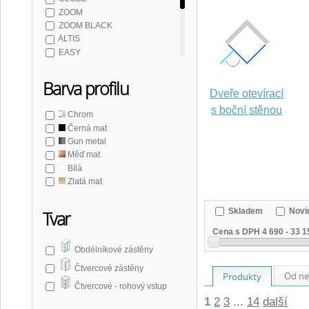
ZOOM
ZOOM BLACK
ALTIS
EASY
EASY BLACK
THRON
Barva profilu
Dveře otevírací
DRAGON
SPIRIT
s boční stěnou
Chrom
SIGMA SIMPLY
Černá mat
SIGMA SIMPLY BLACK
Gun metal
LUXOR
Měď mat
LORO
Bílá
TRINITY
Zlatá mat
PILOT
BORG
Skladem
Novi
Tvar
Cena s DPH
4 690
-
33 1
Obdélníkové zástěny
Čtvercové zástěny
Od ne
Produkty
Čtvercové - rohový vstup
1
2
3
...
14
další