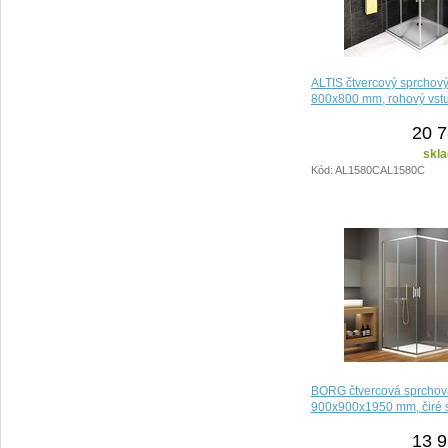
ALTIS čtvercový sprchový
800x800 mm, rohový vstup
20 7
skla
Kód: AL1580CAL1580C
BORG čtvercová sprchov
900x900x1950 mm, čiré 
13 9