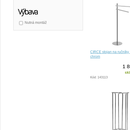
Výbava
Nutná montáž
CIRCE stojan na ručníky, 
chrom
1 8
sk
Kód: 143113