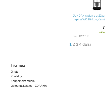
JUNDAH stojan s držákem
papír a WC štětkou, čern
7
skla
Kód: 11123110
1
2
3
4
další
Informace
O nás
Kontakty
Koupelnová studia
Objednat katalog - ZDARMA