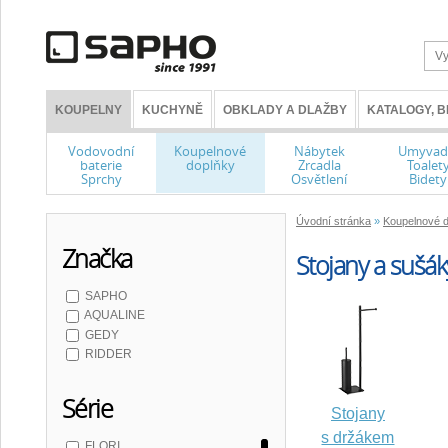
KOUPELNY
KUCHYNĚ
OBKLADY A DLAŽBY
KATALOGY, 
Vodovodní
Koupelnové
Nábytek
Umyvad
baterie
doplňky
Zrcadla
Toalet
Sprchy
Osvětlení
Bidety
Úvodní stránka
»
Koupelnové 
Značka
Stojany a sušák
SAPHO
AQUALINE
GEDY
RIDDER
Série
Stojany
s držákem
FLORI