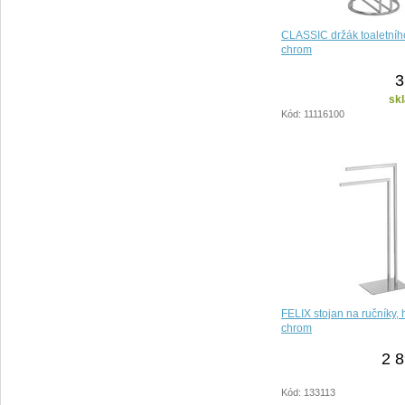
CLASSIC držák toaletníh
chrom
3
sk
Kód: 11116100
FELIX stojan na ručníky, 
chrom
2 8
Kód: 133113