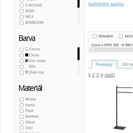
toaletního papíru
X-ROUND
INSIA
MILA
BAMBOOM
SAMBA
WHITE LINE
Barva
Skladem
Akčn
NOIR
Cena s DPH
365
-
6 990
SNOW
Chrom
SKA
Černá
Gun metal
Od ne
Produkty
Bílá
Zlato mat
1
2
3
4
další
Měď mat
Nerez mat
Materiál
Hnědá
Mosaz
Nerez
Plast
Bambus
Dřevo
Ocel