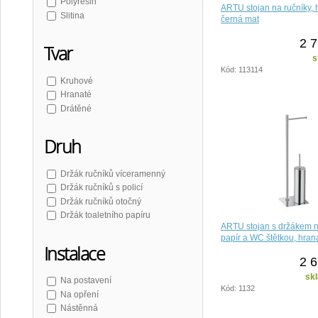
Polyresin
ARTU stojan na ručníky, 
Slitina
černá mat
2 7
Tvar
s
Kód: 113114
Kruhové
Hranaté
Drátěné
Druh
Držák ručníků víceramenný
Držák ručníků s policí
Držák ručníků otočný
Držák toaletního papíru
ARTU stojan s držákem na
papír a WC štětkou, hran
Instalace
2 6
sk
Na postavení
Kód: 1132
Na opření
Nástěnná