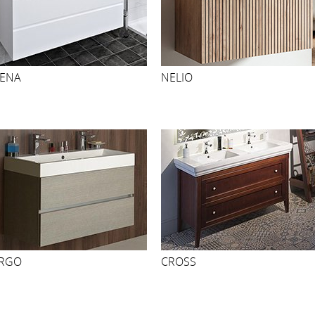
LENA
NELIO
RGO
CROSS