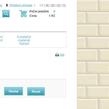
ho
Přihlášení uživatele
|
CZ
|
SK
|
DE
|
EN
|
PL
Počet položek
0
Cena
0
Kč
ní
Instalační
ní
materiál
Nářadí
tisk
Reset