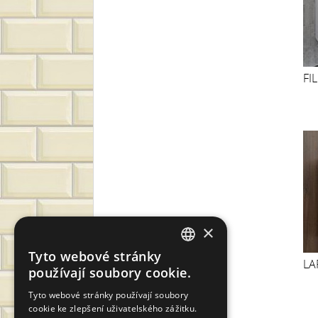
FI
×
Tyto webové stránky
CZECH
LA
používají soubory cookie.
SLOVAK
Tyto webové stránky používají soubory
cookie ke zlepšení uživatelského zážitku.
GERMAN