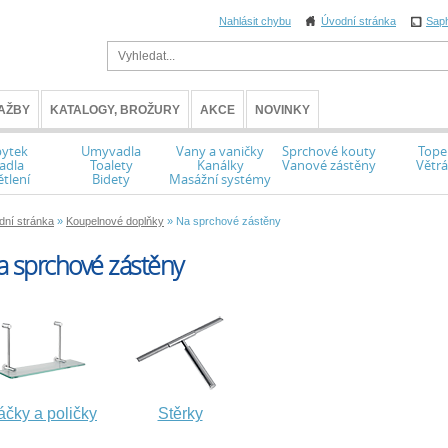
Nahlásit chybu
Úvodní stránka
Sap
AŽBY
KATALOGY, BROŽURY
AKCE
NOVINKY
ytek
Umyvadla
Vany a vaničky
Sprchové kouty
Tope
adla
Toalety
Kanálky
Vanové zástěny
Větrá
tlení
Bidety
Masážní systémy
dní stránka
»
Koupelnové doplňky
» Na sprchové zástěny
a sprchové zástěny
čky a poličky
Stěrky