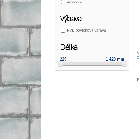
Závěsná
Výbava
PVD povrchová úprava
Délka
229
1 420 mm
K