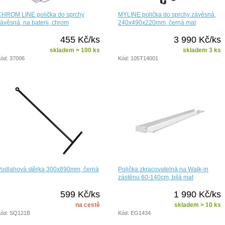
CHROM LINE polička do sprchy
MYLINE polička do sprchy závěsná,
ávěsná, na baterii, chrom
240x490x220mm, černá mat
455 Kč/ks
3 990 Kč/ks
skladem > 100 ks
skladem 3 ks
ód: 37006
Kód: 105T14001
Podlahová stěrka 300x890mm, černá
Polička zkracovatelná na Walk-in
zástěnu 60-140cm, bílá mat
599 Kč/ks
1 990 Kč/ks
na cestě
skladem > 10 ks
ód: SQ121B
Kód: EG1434