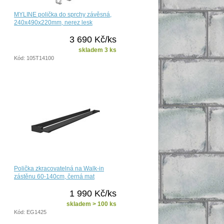
MYLINE polička do sprchy závěsná,
240x490x220mm, nerez lesk
3 690 Kč/ks
skladem 3 ks
Kód: 105T14100
Polička zkracovatelná na Walk-in
zástěnu 60-140cm, černá mat
1 990 Kč/ks
skladem > 100 ks
Kód: EG1425