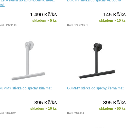
ERA stěrka do sprchy, černá, nerez
DUCKY stěrka do sprchy, ABS, bílá
esk
1 490 Kč/ks
145 Kč/ks
skladem > 5 ks
skladem > 10 ks
ód: 13211110
Kód: 13003001
UMMY stěrka do sprchy, bílá mat
GUMMY stěrka do sprchy, černá mat
395 Kč/ks
395 Kč/ks
skladem > 10 ks
skladem > 50 ks
ód: 264102
Kód: 264114