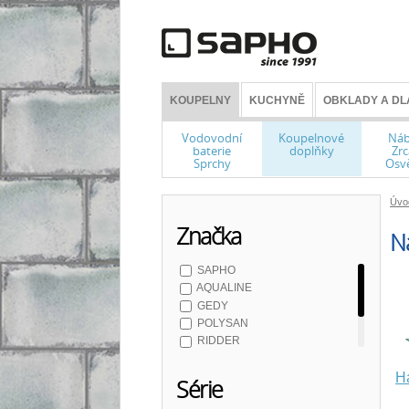
KOUPELNY
KUCHYNĚ
OBKLADY A DL
Vodovodní
Koupelnové
Náb
baterie
doplňky
Zrc
Sprchy
Osvě
Úvo
Značka
N
SAPHO
AQUALINE
GEDY
POLYSAN
RIDDER
METAFORM
Há
Série