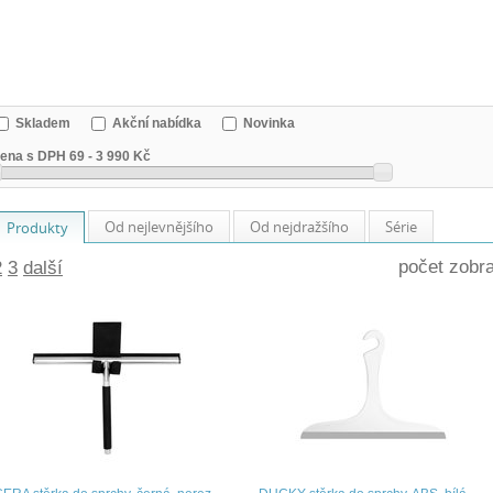
Skladem
Akční nabídka
Novinka
ena s DPH
69
-
3 990 Kč
Od nejlevnějšího
Od nejdražšího
Série
Produkty
počet zobr
2
3
další