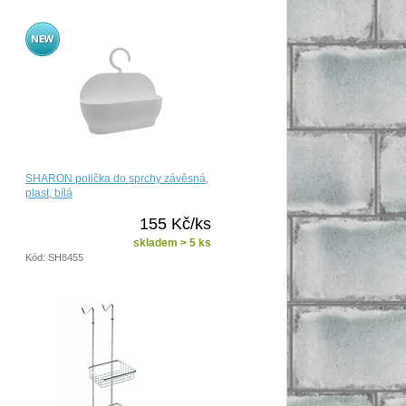
SHARON polička do sprchy závěsná,
plast, bílá
155 Kč/ks
skladem > 5 ks
Kód: SH8455