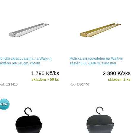
olička zkracovatelná na Walk-in
Polička zkracovatelná na Walk-in
zástěnu 60-140cm, chrom
zástěnu 60-140cm, zlato mat
1 790 Kč/ks
2 390 Kč/ks
skladem > 50 ks
skladem 2 ks
ód: EG1410
Kód: EG1446