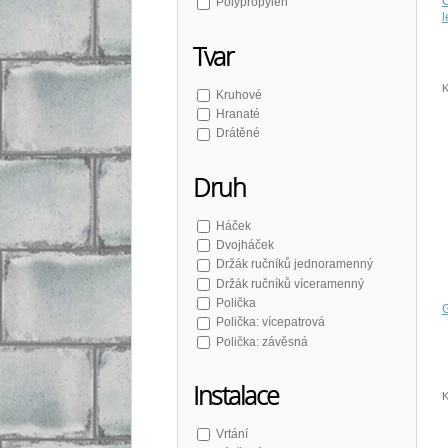
C
Polypropylen
l
Tvar
K
Kruhové
Hranaté
Drátěné
Druh
Háček
Dvojháček
Držák ručníků jednoramenný
Držák ručníků víceramenný
Polička
G
Polička: vícepatrová
Polička: závěsná
Instalace
K
Vrtání