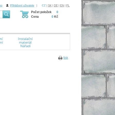
ho
Přihlášení uživatele
|
CZ
|
SK
|
DE
|
EN
|
PL
Počet položek
0
Cena
0
Kč
ní
Instalační
ní
materiál
Nářadí
tisk