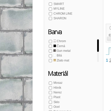
SMART
MYLINE
CHROM LINE
SHARON
Barva
C
Chrom
Černá
Gun metal
Bílá
1
Zlato mat
Měď mat
Šedá
Materiál
Mosaz
Hliník
Nerez
Plast
Sklo
Ocel