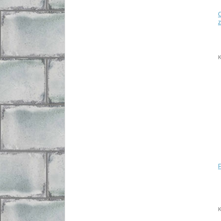
z
K
K