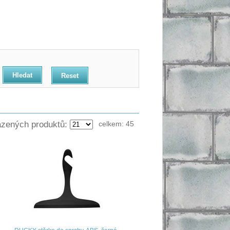
Reset
azených produktů:
celkem:
45