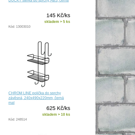
DUCKY stěrka do sprchy, ABS, černá
145 Kč/ks
skladem > 5 ks
Kód: 13003010
CHROM LINE polička do sprchy
závěsná, 240x490x220mm, černá
mat
625 Kč/ks
skladem > 10 ks
Kód: 248514