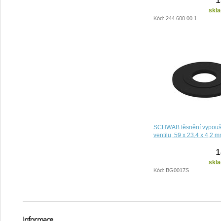
skla
Kód: 244.600.00.1
SCHWAB těsnění vypouš
ventilu, 59 x 23,4 x 4,2
1
skla
Kód: BG0017S
Informace