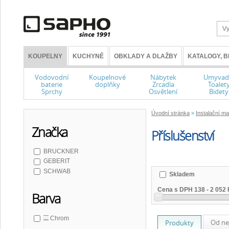
KOUPELNY
KUCHYNĚ
OBKLADY A DLAŽBY
KATALOGY, 
Vodovodní
Koupelnové
Nábytek
Umyvad
baterie
doplňky
Zrcadla
Toalet
Sprchy
Osvětlení
Bidety
Úvodní stránka
»
Instalační ma
Značka
Příslušenství
BRUCKNER
GEBERIT
SCHWAB
Skladem
Cena s DPH
138
-
2 052
Barva
Chrom
Od ne
Produkty