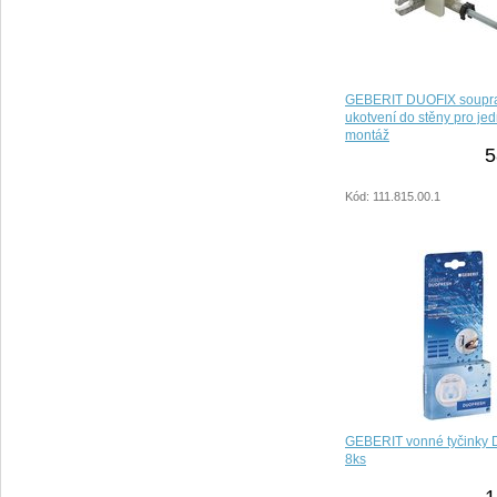
GEBERIT DUOFIX soupra
ukotvení do stěny pro jed
montáž
5
Kód: 111.815.00.1
GEBERIT vonné tyčink
8ks
1