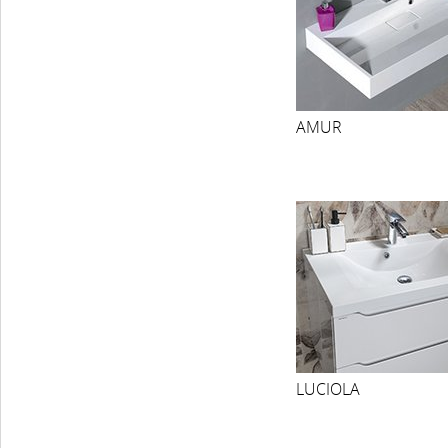
COMMUNITY
CENTO
FLO keramika
OASIS
ANTIK AQUALINE
UNITY CONCEPT
YUKON
AMUR
LUCIOLA