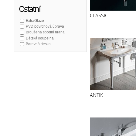
TREOS
Ostatní
SOTT AQUA
CITY keramika
CLASSIC
NUBES COLOR
ExtraGlaze
PURA COLOR
PVD povrchová úprava
KUBE X COLOR
Broušená spodní hrana
MODO COLOR
Dětská koupelna
PURITY
Barevná deska
KARE
THALIE
NEON
THIN
INFINITY
AURUM
ATTILA
BEAUTY
ANTIK
MURANO
DALMA
PRIORI
FORMIGO
BLOK
SMALL
INKA