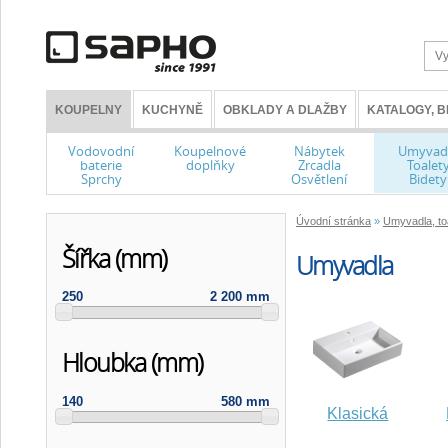
KOUPELNY
KUCHYNĚ
OBKLADY A DLAŽBY
KATALOGY, 
Vodovodní
Koupelnové
Nábytek
Umyvad
baterie
doplňky
Zrcadla
Toalet
Sprchy
Osvětlení
Bidety
Úvodní stránka
»
Umyvadla, toa
Šířka (mm)
Umyvadla
250
2 200 mm
Hloubka (mm)
140
580 mm
Klasická