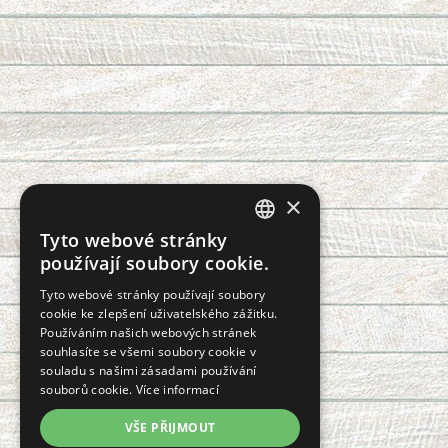
×
Tyto webové stránky
CZECH
používají soubory cookie.
SLOVAK
Tyto webové stránky používají soubory
cookie ke zlepšení uživatelského zážitku.
GERMAN
Používáním našich webových stránek
ENGLISH
souhlasíte se všemi soubory cookie v
souladu s našimi zásadami používání
POLISH
souborů cookie.
Více informací
FRENCH
VŠE PŘIJMOUT