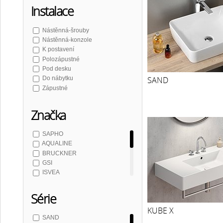
Instalace
Nástěnná-šrouby
Nástěnná-konzole
K postavení
Polozápustné
Pod desku
SAND
Do nábytku
Zápustné
Značka
SAPHO
AQUALINE
BRUCKNER
GSI
ISVEA
KERASAN
POLYSAN
Série
CREAVIT
KUBE X
NOFER
SAND
CERASTYLE