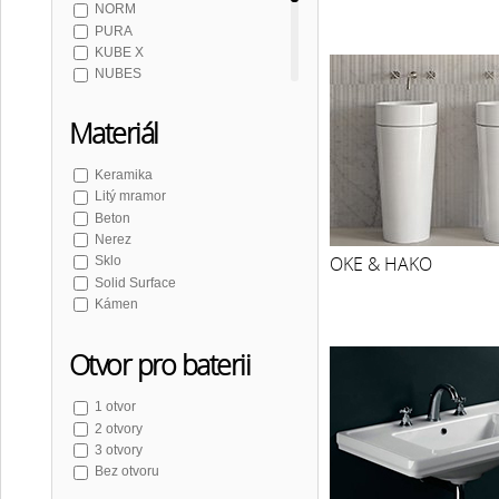
NORM
PURA
KUBE X
NUBES
THE NEW YORKER
OKE & HAKO
Materiál
KANAAL
MODO
Keramika
CLASSIC
Litý mramor
RETRO KERASAN
Beton
WALDORF
Nerez
ANTIK
OKE & HAKO
Sklo
KID
Solid Surface
FLAVIA
Kámen
AMUR
GODIVA
ORINOKO
Otvor pro baterii
LUCIOLA
MARIA
1 otvor
SIDRA
2 otvory
JUNO
3 otvory
ARUBA
Bez otvoru
EMICO