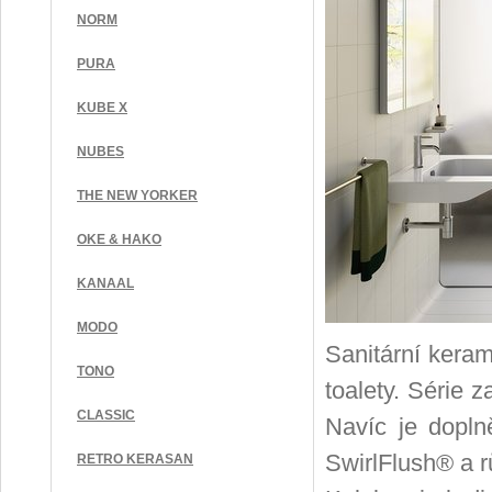
NORM
PURA
KUBE X
NUBES
THE NEW YORKER
OKE & HAKO
KANAAL
MODO
Sanitární kera
TONO
toalety. Série 
CLASSIC
Navíc je dopln
SwirlFlush® a r
RETRO KERASAN