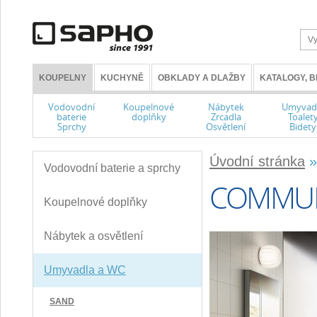
KOUPELNY
KUCHYNĚ
OBKLADY A DLAŽBY
KATALOGY, 
Vodovodní
Koupelnové
Nábytek
Umyvad
baterie
doplňky
Zrcadla
Toalet
Sprchy
Osvětlení
Bidety
Úvodní stránka
Vodovodní baterie a sprchy
COMMUN
Koupelnové doplňky
Nábytek a osvětlení
Umyvadla a WC
SAND