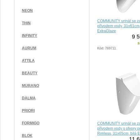
NEON
COMMUNITY urinál se z
THIN
přívodem vody, 31x61cm,
ExtraGlaze
9 5
INFINITY
s
AURUM
Kód: 769711
ATTILA
BEAUTY
MURANO
DALMA
PRIORI
FORMIGO
COMMUNITY urinál se z
přívodem vody s otvory pr
Rimless, 31x65cm, bílá 
BLOK
11 6