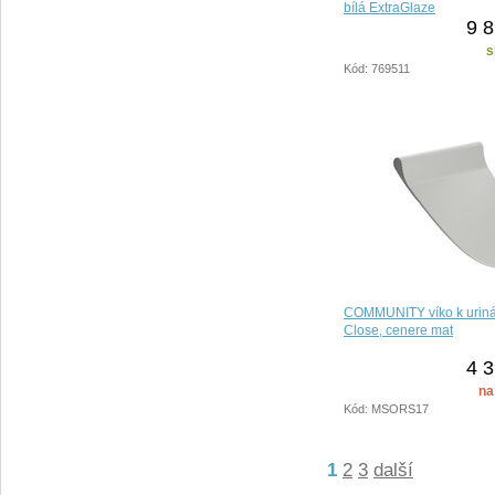
bílá ExtraGlaze
9 8
s
Kód: 769511
COMMUNITY víko k urinál
Close, cenere mat
4 3
na
Kód: MSORS17
1
2
3
další