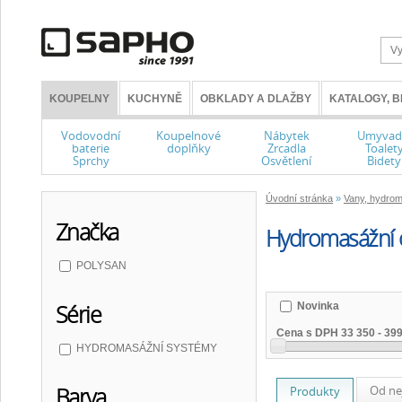
KOUPELNY
KUCHYNĚ
OBKLADY A DLAŽBY
KATALOGY, 
Vodovodní
Koupelnové
Nábytek
Umyvad
baterie
doplňky
Zrcadla
Toalet
Sprchy
Osvětlení
Bidety
Úvodní stránka
»
Vany, hydrom
Značka
Hydromasážní 
POLYSAN
Novinka
Série
Cena s DPH
33 350
-
399
HYDROMASÁŽNÍ SYSTÉMY
Od ne
Barva
Produkty