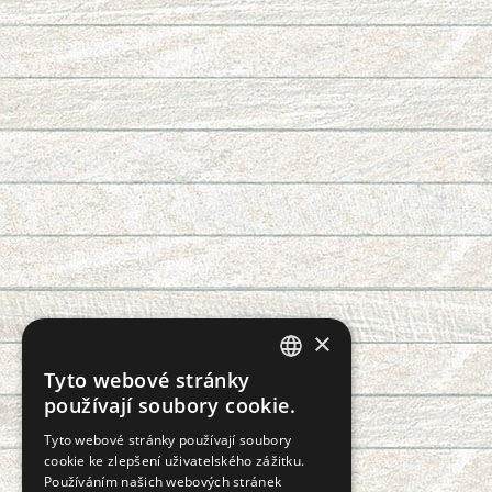
×
Tyto webové stránky
CZECH
používají soubory cookie.
SLOVAK
Tyto webové stránky používají soubory
cookie ke zlepšení uživatelského zážitku.
GERMAN
Používáním našich webových stránek