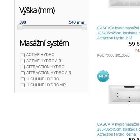
Výška (mm)
390
540 mm
CASCATA hydromasážní 
185x85x45cm, kaskáda b
Attraction Hydro, bílá
Masážní systém
59 6
na
ACTIVE HYDRO
Kód: 73836.101.3020
ACTIVE HYDRO AIR
ATTRACTION HYDRO
ATTRACTION HYDRO AIR
HIGHLINE HYDRO
HIGHLINE HYDRO AIR
CASCATA hydromasážní 
185x85x45cm, kaskáda č
Attraction Hydro, černá
59 6