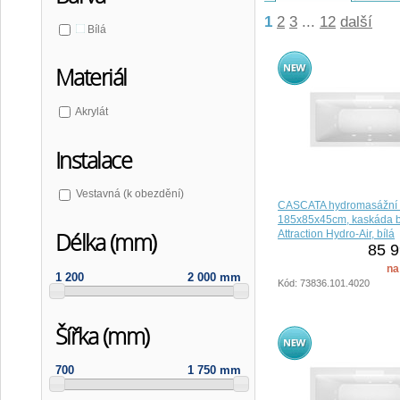
1
2
3
...
12
další
Bílá
Materiál
Akrylát
Instalace
Vestavná (k obezdění)
CASCATA hydromasážní 
185x85x45cm, kaskáda b
Attraction Hydro-Air, bílá
Délka (mm)
85 9
na
1 200
2 000 mm
Kód: 73836.101.4020
Šířka (mm)
700
1 750 mm