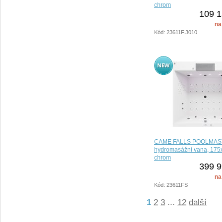
chrom
109 1
na
Kód: 23611F.3010
CAME FALLS POOLMA
hydromasážní vana, 17
chrom
399 9
na
Kód: 23611FS
1
2
3
...
12
další