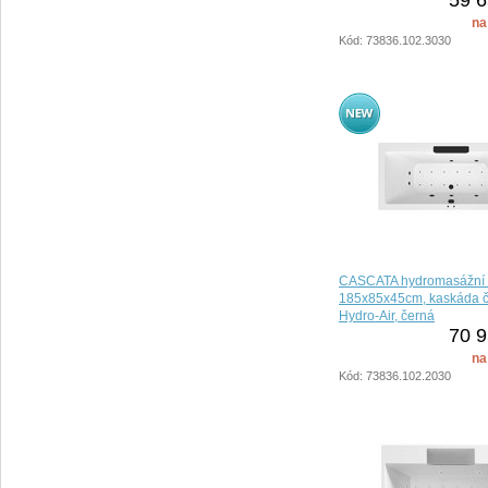
na
Kód: 73836.102.3030
CASCATA hydromasážní 
185x85x45cm, kaskáda če
Hydro-Air, černá
70 9
na
Kód: 73836.102.2030