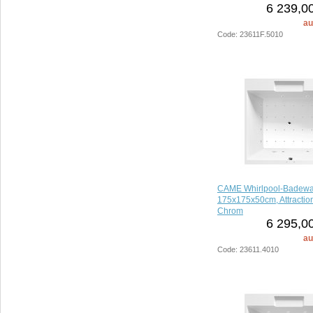
6 239,0
au
Code: 23611F.5010
CAME Whirlpool-Badewa
175x175x50cm, Attraction
Chrom
6 295,0
au
Code: 23611.4010