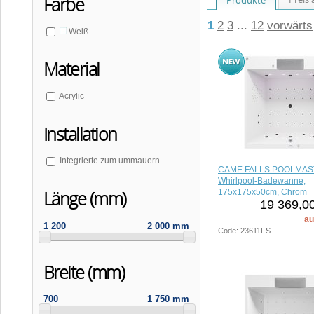
Farbe
1
2
3
...
12
vorwärts
Weiß
Material
Acrylic
Installation
Integrierte zum ummauern
CAME FALLS POOLMA
Whirlpool-Badewanne,
175x175x50cm, Chrom
Länge (mm)
19 369,00
au
1 200
2 000 mm
Code: 23611FS
Breite (mm)
700
1 750 mm