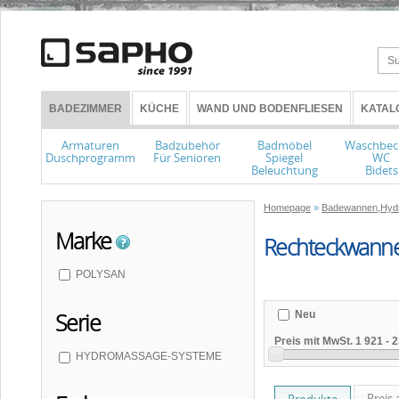
BADEZIMMER
KÜCHE
WAND UND BODENFLIESEN
KATAL
Armaturen
Badzubehör
Badmöbel
Waschbec
Duschprogramm
Für Senioren
Spiegel
WC
Beleuchtung
Bidets
Homepage
»
Badewannen,Hyd
Marke
Rechteckwann
POLYSAN
Neu
Serie
Preis mit MwSt.
1 921
-
2
HYDROMASSAGE-SYSTEME
Preis 
Produkte