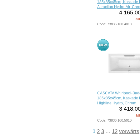
185x85x45cm, Kaskade E
Attraction Hydro-Air, Ch
4 165,0
au
Code: 73836.100.4010
CASCATA Whirlpool-Bad
185x85x45cm, Kaskade E
Highline Hydro, Chrom
3 418,0
au
Code: 73836.100.5010
1
2
3
...
12
vorwärts