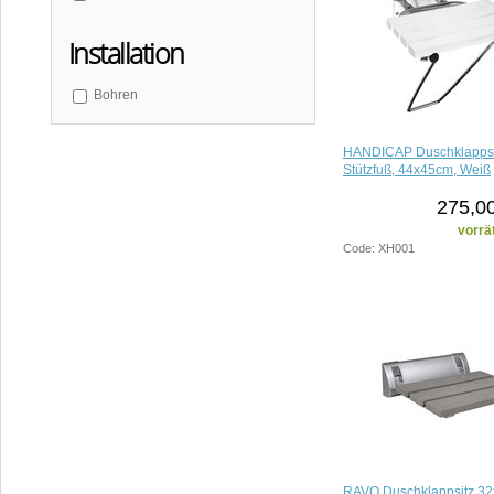
Installation
Bohren
HANDICAP Duschklappsit
Stützfuß, 44x45cm, Weiß
275,00
vorrä
Code: XH001
RAVO Duschklappsitz 32