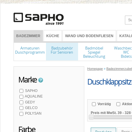
BADEZIMMER
KÜCHE
WAND UND BODENFLIESEN
KATAL
Armaturen
Badzubehör
Badmöbel
Waschbec
Duschprogramm
Für Senioren
Spiegel
WC
Beleuchtung
Bidets
Homepage
»
Badezimmerzube
Marke
Duschklappsitz
SAPHO
AQUALINE
GEDY
Vorrätig
Aktio
GELCO
Preis mit MwSt.
39
-
328 
POLYSAN
Farbe
Preis 
Produkte