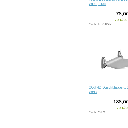
WPC, Grau
78,0
vorrätig
Code: AE236GR
SOUND Duschklappsitz 
Weiß
188,00
vorräti
Code: 2282