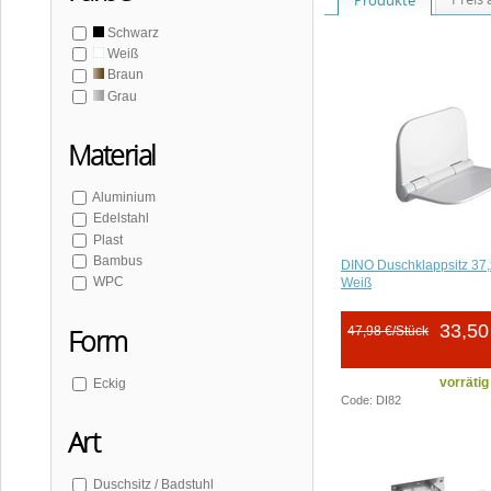
Schwarz
Weiß
Braun
Grau
Material
Aluminium
Edelstahl
Plast
Bambus
DINO Duschklappsitz 37
WPC
Weiß
33,50
47,98 €/Stück
Form
vorrätig
Eckig
Code: DI82
Art
Duschsitz / Badstuhl