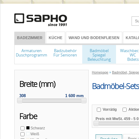
BADEZIMMER
KÜCHE
WAND UND BODENFLIESEN
KATAL
Armaturen
Badzubehör
Badmöbel
Waschbec
Duschprogramm
Für Senioren
Spiegel
WC
Beleuchtung
Bidets
Homepage
»
Badmöbel, Spiege
Breite (mm)
Badmöbel-Set
308
1 600 mm
Vorrätig
Aktio
Farbe
Preis mit MwSt.
459
-
5 0
Schwarz
Weiß
Preis 
Produkte