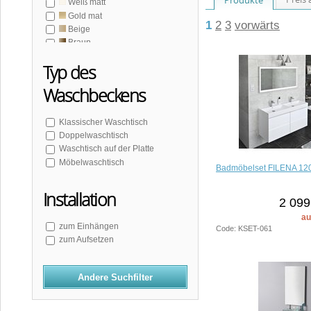
Weiß matt
Gold mat
1
2
3
vorwärts
Beige
Braun
Grau
Typ des
Silber
Waschbeckens
Klassischer Waschtisch
Doppelwaschtisch
Waschtisch auf der Platte
Möbelwaschtisch
Badmöbelset FILENA 120
Installation
2 099
au
zum Einhängen
Code: KSET-061
zum Aufsetzen
Andere Suchfilter