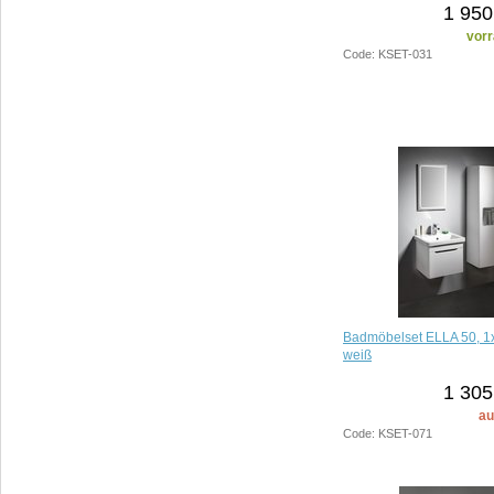
1 950
vorr
Code: KSET-031
Badmöbelset ELLA 50, 1
weiß
1 305
au
Code: KSET-071