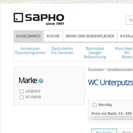
BADEZIMMER
KÜCHE
WAND UND BODENFLIESEN
KATAL
Armaturen
Badzubehör
Badmöbel
Waschbec
Duschprogramm
Für Senioren
Spiegel
WC
Beleuchtung
Bidets
Homepage
»
Installationsmate
Marke
WC Unterputzs
GEBERIT
SCHWAB
Vorrätig
Preis mit MwSt.
53
-
599 
Preis 
Produkte