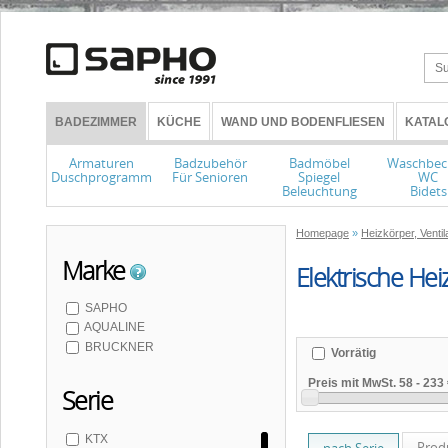
BADEZIMMER
KÜCHE
WAND UND BODENFLIESEN
KATAL
Armaturen
Badzubehör
Badmöbel
Waschbec
Duschprogramm
Für Senioren
Spiegel
WC
Beleuchtung
Bidets
Homepage
»
Heizkörper, Ventil
Marke
Elektrische Hei
SAPHO
AQUALINE
BRUCKNER
Vorrätig
Preis mit MwSt.
58
-
233 
Serie
KTX
Prod
nach Serie