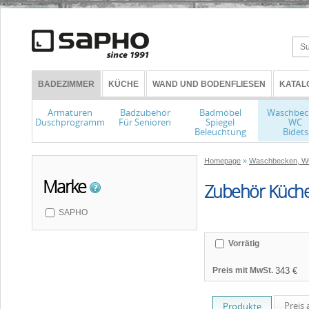
BADEZIMMER
KÜCHE
WAND UND BODENFLIESEN
KATAL
Armaturen
Badzubehör
Badmöbel
Waschbec
Duschprogramm
Für Senioren
Spiegel
WC
Beleuchtung
Bidets
Homepage
»
Waschbecken, WC
Marke
Zubehör Küch
SAPHO
Vorrätig
Preis mit MwSt.
Preis 
Produkte