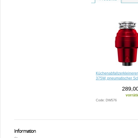
Küchenabfallzerkleinerer
375W, pneumatischer Sch
289,00
vorräti
Code: DW576
Information