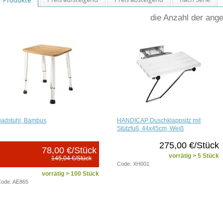
die Anzahl der ang
Badstuhl, Bambus
HANDICAP Duschklappsitz mit
Stützfuß, 44x45cm, Weiß
275,00 €/Stück
78,00 €/Stück
vorrätig > 5 Stück
145,04 €/Stück
Code: XH001
vorrätig > 100 Stück
ode: AE865