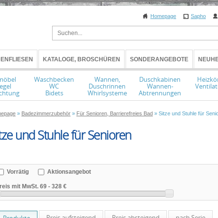
Homepage
Sapho
ENFLIESEN
KATALOGE, BROSCHÜREN
SONDERANGEBOTE
NEUHE
möbel
Waschbecken
Wannen,
Duschkabinen
Heizkö
egel
WC
Duschrinnen
Wannen-
Ventila
chtung
Bidets
Whirlsysteme
Abtrennungen
epage
»
Badezimmerzubehör
»
Für Senioren, Barrierefreies Bad
» Sitze und Stuhle für Seni
tze und Stuhle für Senioren
Vorrätig
Aktionsangebot
reis mit MwSt.
69
-
328 €
Preis aufsteigend
Preis absteigend
nach Serie
Produkte