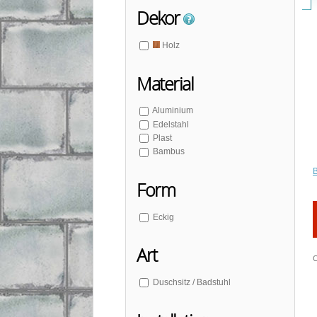
Dekor
Holz
Material
Aluminium
Edelstahl
Plast
Bambus
Form
Eckig
Art
C
Duschsitz / Badstuhl