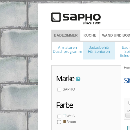
BADEZIMMER
KÜCHE
WAND UND BOD
Armaturen
Badzubehör
Bad
Duschprogramm
Für Senioren
Spi
Beleu
Hom
Marke
Si
SAPHO
Farbe
P
Weiß
Braun