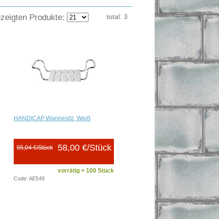
ezeigten Produkte:
total:
3
HANDICAP Wannesitz, Weiß
58,00 €/Stück
95,04 €/Stück
vorrätig > 100 Stück
Code: AE549