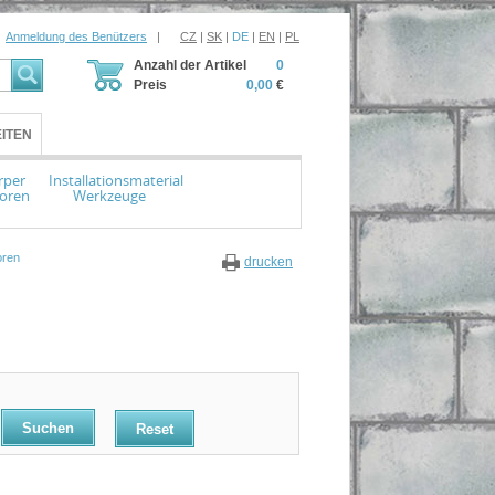
Anmeldung des Benützers
|
CZ
|
SK
|
DE
|
EN
|
PL
Anzahl der Artikel
0
Preis
0,00
€
ITEN
rper
Installationsmaterial
toren
Werkzeuge
oren
drucken
Reset