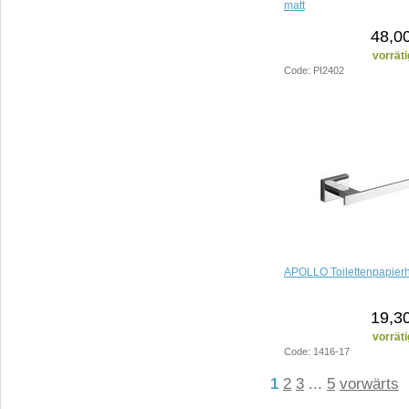
matt
48,0
vorräti
Code: PI2402
APOLLO Toilettenpapierh
19,3
vorräti
Code: 1416-17
1
2
3
...
5
vorwärts