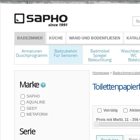
BADEZIMMER
KÜCHE
WAND UND BODENFLIESEN
KATAL
Armaturen
Badzubehör
Badmöbel
Waschbec
Duschprogramm
Für Senioren
Spiegel
WC
Beleuchtung
Bidets
Homepage
»
Badezimmerzube
Marke
Toilettenpapier
SAPHO
AQUALINE
GEDY
Vorrätig
Aktio
METAFORM
Preis mit MwSt.
11
-
356 
Serie
Preis 
Produkte