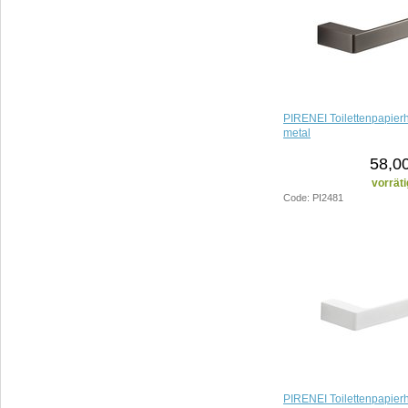
PIRENEI Toilettenpapierh
metal
58,0
vorräti
Code: PI2481
PIRENEI Toilettenpapierh