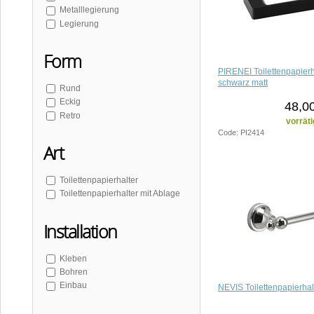
SKA
Metalllegierung
Legierung
Form
PIRENEI Toilettenpapierh
schwarz matt
Rund
Eckig
48,0
Retro
vorräti
Code: PI2414
Art
Toilettenpapierhalter
Toilettenpapierhalter mit Ablage
Installation
Kleben
Bohren
Einbau
NEVIS Toilettenpapierhal