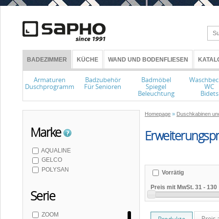
BADEZIMMER
KÜCHE
WAND UND BODENFLIESEN
KATAL
Armaturen
Badzubehör
Badmöbel
Waschbec
Duschprogramm
Für Senioren
Spiegel
WC
Beleuchtung
Bidets
Homepage
»
Duschkabinen un
Marke
Erweiterungspr
AQUALINE
GELCO
POLYSAN
Vorrätig
Preis mit MwSt.
31
-
130
Serie
ZOOM
Preis 
Produkte