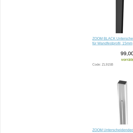
ZOOM BLACK Unterschei
für Wandfestprofil, 15mm
99,0
vorräti
Code: ZL915B
ZOOM Unterscheidendepro