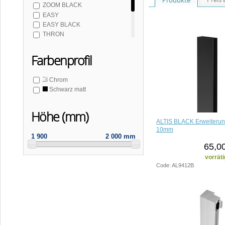
ZOOM BLACK
EASY
EASY BLACK
THRON
DEEP
SIGMA SIMPLY
Farbenprofil
SIGMA SIMPLY BLACK
LORO
Chrom
Schwarz matt
Höhe (mm)
ALTIS BLACK Erweiterung
10mm
1 900
2 000 mm
65,0
vorräti
Code: AL9412B