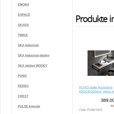
EMONA
ESPACE
Produkte i
SKARA
TWIGA
SKA Industrial
SKA Industrial platten
SKA platten WOODY
PUNO
FERRO
PLATO platte Rockstone
600x24x500mm, weiss m
CREST
389,00
au
PULSE konsole
Code: PL060-0101