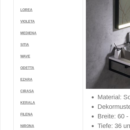
LOREA
VIOLETA
MEDIENA
SITIA
WAVE
ODETTA
EZARA
CIRASA
Material: S
KERALA
Dekormust
FILENA
Breite: 60 
Tiefe: 36 u
NIRONA