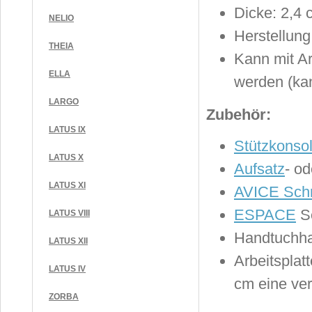
Dicke: 2,4 
NELIO
Herstellun
THEIA
Kann mit Ar
ELLA
werden (ka
LARGO
Zubehör:
LATUS IX
Stützkonso
LATUS X
Aufsatz
- o
LATUS XI
AVICE Schr
ESPACE
Se
LATUS VIII
Handtuchha
LATUS XII
Arbeitsplat
LATUS IV
cm eine ve
ZORBA