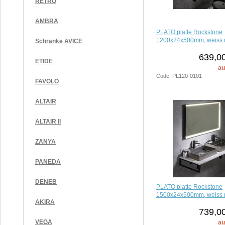
RETRO
AMBRA
PLATO platte Rockstone
1200x24x500mm, weiss 
Schränke AVICE
639,00
ETIDE
au
Code: PL120-0101
FAVOLO
ALTAIR
ALTAIR II
ZANYA
PANEDA
DENEB
PLATO platte Rockstone
1500x24x500mm, weiss 
AKIRA
739,00
VEGA
au