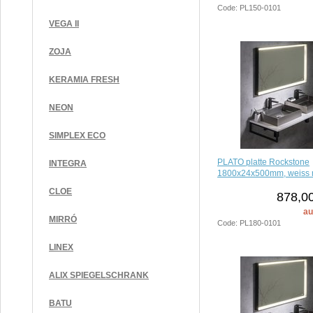
Code: PL150-0101
VEGA II
ZOJA
KERAMIA FRESH
NEON
SIMPLEX ECO
PLATO platte Rockstone
INTEGRA
1800x24x500mm, weiss 
CLOE
878,00
au
MIRRÓ
Code: PL180-0101
LINEX
ALIX SPIEGELSCHRANK
BATU