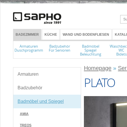
BADEZIMMER
KÜCHE
WAND UND BODENFLIESEN
KATAL
Armaturen
Badzubehör
Badmöbel
Waschbec
Duschprogramm
Für Senioren
Spiegel
WC
Beleuchtung
Bidets
Homepage
»
Ser
Armaturen
PLATO
Badzubehör
Badmöbel und Spiegel
AMIA
TREOS