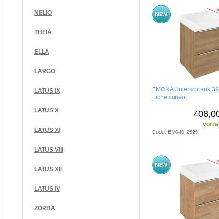
NELIO
THEIA
ELLA
LARGO
EMONA Unterschrank 39
LATUS IX
Eiche cuneo
LATUS X
408,00
vorrä
LATUS XI
Code: EM040-2525
LATUS VIII
LATUS XII
LATUS IV
ZORBA