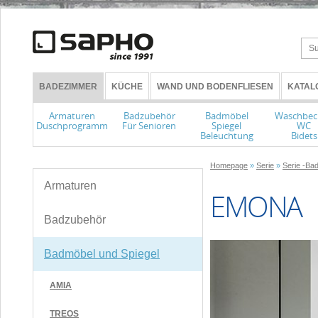
BADEZIMMER
KÜCHE
WAND UND BODENFLIESEN
KATAL
Armaturen
Badzubehör
Badmöbel
Waschbec
Duschprogramm
Für Senioren
Spiegel
WC
Beleuchtung
Bidets
Homepage
»
Serie
»
Serie -Ba
Armaturen
EMONA
Badzubehör
Badmöbel und Spiegel
AMIA
TREOS