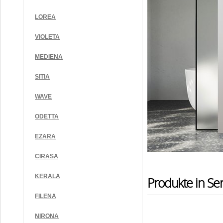
LOREA
VIOLETA
MEDIENA
SITIA
WAVE
ODETTA
EZARA
CIRASA
KERALA
Produkte in Ser
FILENA
NIRONA