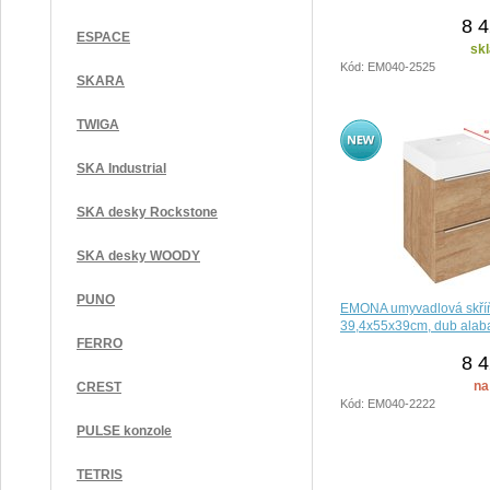
8 4
ESPACE
sk
Kód: EM040-2525
SKARA
TWIGA
SKA Industrial
SKA desky Rockstone
SKA desky WOODY
PUNO
EMONA umyvadlová skří
39,4x55x39cm, dub ala
FERRO
8 4
na
CREST
Kód: EM040-2222
PULSE konzole
TETRIS