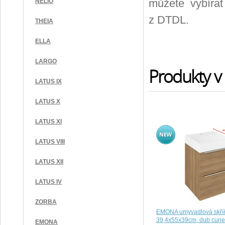
můžete vybírat
NELIO
z DTDL.
THEIA
ELLA
LARGO
Produkty v 
LATUS IX
LATUS X
LATUS XI
LATUS VIII
LATUS XII
LATUS IV
ZORBA
EMONA umyvadlová skří
39,4x55x39cm, dub cun
EMONA