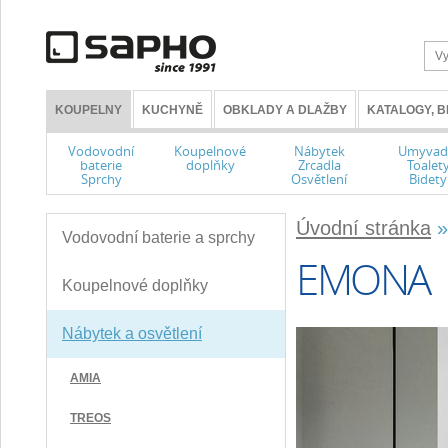
KOUPELNY
KUCHYNĚ
OBKLADY A DLAŽBY
KATALOGY, 
Vodovodní
Koupelnové
Nábytek
Umyvad
baterie
doplňky
Zrcadla
Toalet
Sprchy
Osvětlení
Bidety
Úvodní stránka
Vodovodní baterie a sprchy
EMONA
Koupelnové doplňky
Nábytek a osvětlení
AMIA
TREOS