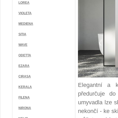
LOREA
VIOLETA
MEDIENA
SITIA
WAVE
ODETTA
EZARA
CIRASA
Elegantní a 
KERALA
předurčuje do
FILENA
umyvadla lze sk
NIRONA
nekončí - ke s