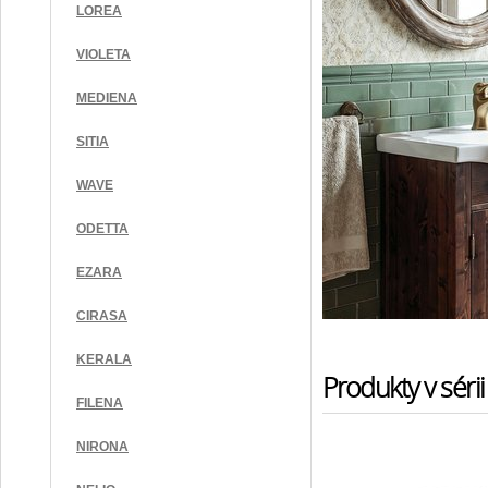
LOREA
VIOLETA
MEDIENA
SITIA
WAVE
ODETTA
EZARA
CIRASA
KERALA
Produkty v sérii
FILENA
NIRONA