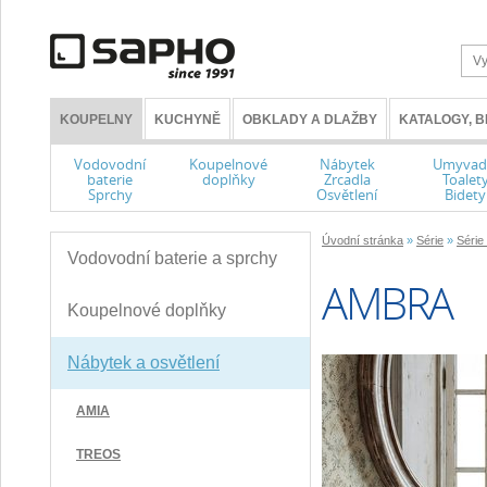
KOUPELNY
KUCHYNĚ
OBKLADY A DLAŽBY
KATALOGY, 
Vodovodní
Koupelnové
Nábytek
Umyvad
baterie
doplňky
Zrcadla
Toalet
Sprchy
Osvětlení
Bidety
Úvodní stránka
»
Série
»
Série
Vodovodní baterie a sprchy
AMBRA
Koupelnové doplňky
Nábytek a osvětlení
AMIA
TREOS