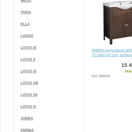
NELIO
THEIA
ELLA
LARGO
LATUS IX
AMBRA umyvadlová skří
75,5x82x34,5cm, mořený
LATUS X
15 4
skla
LATUS XI
Kód: AB8040
LATUS VIII
LATUS XII
LATUS IV
ZORBA
EMONA